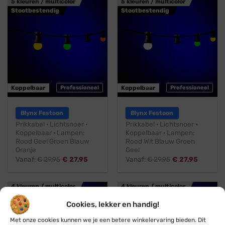
5 kleuren / multicolor
5 kleuren / multicolor
Stootbestendig
Stootbestendig
Koppelbaar
Professioneel
Koppelbaar
Professioneel
Blynx Festoon
Blynx Festoon
Prikkabel · Lichtsnoer ·
Prikkabel · Lichtsnoer ·
Koppelbaar · Lampen:
Koppelbaar · Lampen:
Rood Geel Groen Blauw
Rood Wit Blauw Groen
Oranje
Geel
Vanaf:
€
29,95
€
27,95
Vanaf:
€
29,95
€
27,95
4 kleuren / multicolor
4 kleuren / multicolor
Stootbestendig
Stootbestendig
Cookies, lekker en handig!
Met onze cookies kunnen we je een betere winkelervaring bieden. Dit