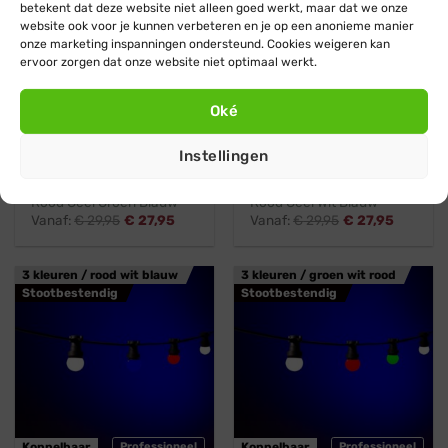
betekent dat deze website niet alleen goed werkt, maar dat we onze
website ook voor je kunnen verbeteren en je op een anonieme manier
onze marketing inspanningen ondersteund. Cookies weigeren kan
ervoor zorgen dat onze website niet optimaal werkt.
Koppelbaar
Professioneel
Koppelbaar
Professioneel
Oké
Blynx Festoon
Blynx Festoon
Instellingen
Prikkabel · Lichtsnoer ·
Prikkabel · Lichtsnoer ·
Koppelbaar · Lampen:
Koppelbaar · Lampen:
Rood Geel Groen Blauw
Rood Geel Wit Blauw
Vanaf:
€
29,95
€
27,95
Vanaf:
€
29,95
€
27,95
3 kleuren / rood wit blauw
3 kleuren / groen wit rood
Stootbestendig
Stootbestendig
Koppelbaar
Professioneel
Koppelbaar
Professioneel