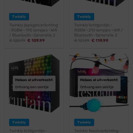
Twinkly
Twinkly
Twinkly ijspegelverlichting
Twinkly lichtgordijn ·
· RGBW · 190 lampjes · Wifi
RGBW · 210 lampjes · Wifi /
/ Bluetooth · Generatie 2
Bluetooth · Generatie 2
Oorspronkelijke
Huidige
Oorspronkelijke
Huidige
€
120,99
€
109,99
€
131,99
€
119,99
prijs
prijs
prijs
prijs
was:
is:
was:
is:
€ 120,99.
€ 109,99.
€ 131,99.
€ 119,99.
Helaas al uitverkocht
Helaas al uitverkocht
Ontvang een seintje
Ontvang een seintje
Twinkly
Twinkly
Twinkly lichtgordijn ·
Twinkly feestverlichting ·