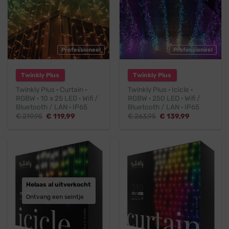
Professioneel
Professioneel
Twinkly Plus
Twinkly Plus
Twinkly Plus · Curtain ·
Twinkly Plus · Icicle ·
RGBW · 10 x 25 LED · Wifi /
RGBW · 250 LED · Wifi /
Bluetooth / LAN · IP65
Bluetooth / LAN · IP65
Oorspronkelijke
Huidige
Oorspronkelijke
Huidige
€
219,95
€
119,99
€
263,95
€
139,99
prijs
prijs
prijs
prijs
was:
is:
was:
is:
€ 219,95.
€ 119,99.
€ 263,95.
€ 139,99.
Helaas al uitverkocht
Ontvang een seintje