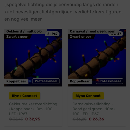
ijspegelverlichting die je eenvoudig langs de randen
kunt bevestigen, lichtgordijnen, verlichte kerstfiguren,
en nog veel meer.
Gekleurd / multicolor
Carnaval / rood geel groen
💧 IP67
💧 IP67
Zwart snoer
Zwart snoer
Koppelbaar
Professioneel
Koppelbaar
Professioneel
Blynx Connect
Blynx Connect
Gekleurde kerstverlichting
Carnavalsverlichting ·
· Koppelbaar · 10m · 100
Rood geel groen · 10m ·
LED · IP67
100 LED · IP67
Oorspronkelijke
Huidige
Oorspronkelijke
Huidige
€
36,45
€
32,95
€
36,25
€
26,36
prijs
prijs
prijs
prijs
was:
is:
was:
is:
€ 36,45.
€ 32,95.
€ 36,25.
€ 26,36.