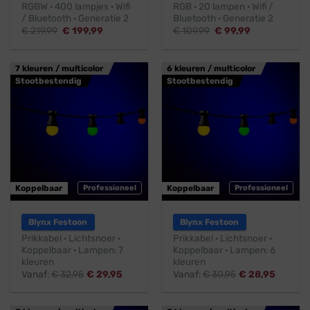
RGBW · 400 lampjes · Wifi
RGB · 20 lampen · Wifi /
/ Bluetooth · Generatie 2
Bluetooth · Generatie 2
Oorspronkelijke
Huidige
Oorspronkelijke
Huidige
€
219,99
€
199,99
€
109,99
€
99,99
prijs
prijs
prijs
prijs
was:
is:
was:
is:
€ 219,99.
€ 199,99.
€ 109,99.
€ 99,99.
7 kleuren / multicolor
6 kleuren / multicolor
Stootbestendig
Stootbestendig
Koppelbaar
Professioneel
Koppelbaar
Professioneel
Blynx Festoon
Blynx Festoon
Prikkabel · Lichtsnoer ·
Prikkabel · Lichtsnoer ·
Koppelbaar · Lampen: 7
Koppelbaar · Lampen: 6
kleuren
kleuren
Vanaf:
€
32,95
€
29,95
Vanaf:
€
30,95
€
28,95