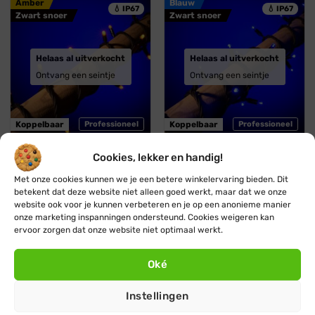
Amber
Blauw
💧 IP67
💧 IP67
Zwart snoer
Zwart snoer
Helaas al uitverkocht
Helaas al uitverkocht
Ontvang een seintje
Ontvang een seintje
Koppelbaar
Professioneel
Koppelbaar
Professioneel
Cookies, lekker en handig!
Blynx Connect
Blynx Connect
Amber (geel / oranje)
Blauwe kerstverlichting ·
Met onze cookies kunnen we je een betere winkelervaring bieden. Dit
kerstverlichting ·
Koppelbaar · 10m · 100
betekent dat deze website niet alleen goed werkt, maar dat we onze
Koppelbaar · 10m · 100
LED · IP67
website ook voor je kunnen verbeteren en je op een anonieme manier
LED · IP67
Oorspronkelijke
Huidige
€
36,45
€
32,95
onze marketing inspanningen ondersteund. Cookies weigeren kan
prijs
prijs
Oorspronkelijke
Huidige
€
36,45
€
32,95
ervoor zorgen dat onze website niet optimaal werkt.
was:
is:
prijs
prijs
€ 36,45.
€ 32,95.
was:
is:
€ 36,45.
€ 32,95.
Oké
Roze / paars
Gekleurd / multicolor
💧 IP67
💧 IP67
Zwart snoer
Zwart snoer
Instellingen