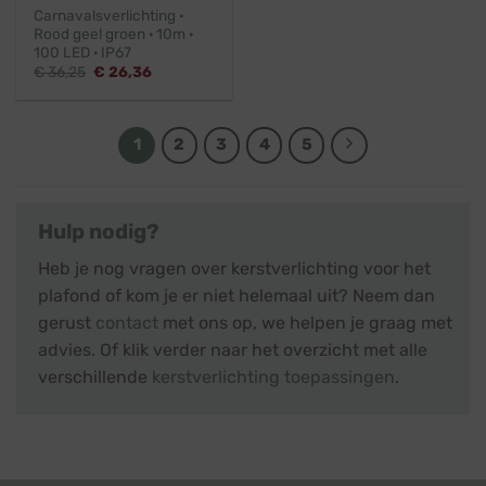
Carnavalsverlichting ·
Rood geel groen · 10m ·
100 LED · IP67
Oorspronkelijke
Huidige
€
36,25
€
26,36
prijs
prijs
was:
is:
€ 36,25.
€ 26,36.
1
2
3
4
5
Hulp nodig?
Heb je nog vragen over kerstverlichting voor het
plafond of kom je er niet helemaal uit? Neem dan
gerust
contact
met ons op, we helpen je graag met
advies. Of klik verder naar het overzicht met alle
verschillende
kerstverlichting toepassingen
.