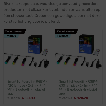
Blynx is koppelbaar, waardoor je eenvoudig meerdere
producten met elkaar kunt verbinden en aansluiten op
één stopcontact. Creëer een geweldige sfeer met deze
kerstverlichting voor je plafond.
Zwart snoer
Zwart snoer
Twinkle
Twinkle
Smart lichtgordijn · RGBW ·
Smart lichtgordijn · RGBW ·
420 lampjes · 2x2m · IP44
630 lampjes · 2x3m · IP44
Wifi / Bluetooth · Inclusief
Wifi / Bluetooth · Inclusief
app
app
Oorspronkelijke
Huidige
Oorspronkelijke
Huidige
€
155,95
€
141,45
€
209,95
€
190,95
prijs
prijs
prijs
prijs
was:
is:
was:
is: