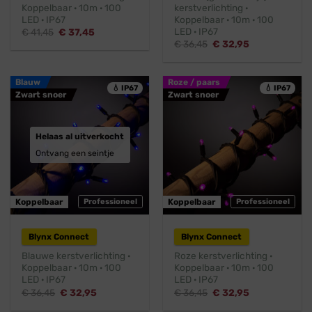
Koppelbaar · 10m · 100
kerstverlichting ·
LED · IP67
Koppelbaar · 10m · 100
LED · IP67
Oorspronkelijke
Huidige
€
41,45
€
37,45
prijs
prijs
Oorspronkelijke
Huidige
€
36,45
€
32,95
was:
is:
prijs
prijs
€ 41,45.
€ 37,45.
was:
is:
€ 36,45.
€ 32,95.
Blauw
Roze / paars
💧 IP67
💧 IP67
Zwart snoer
Zwart snoer
Helaas al uitverkocht
Ontvang een seintje
Koppelbaar
Professioneel
Koppelbaar
Professioneel
Blynx Connect
Blynx Connect
Blauwe kerstverlichting ·
Roze kerstverlichting ·
Koppelbaar · 10m · 100
Koppelbaar · 10m · 100
LED · IP67
LED · IP67
Oorspronkelijke
Huidige
Oorspronkelijke
Huidige
€
36,45
€
32,95
€
36,45
€
32,95
prijs
prijs
prijs
prijs
was:
is:
was:
is: