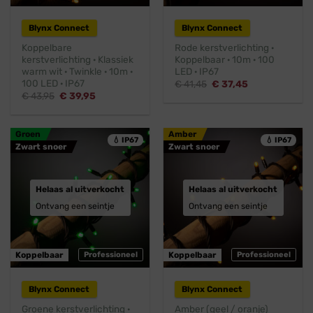
Blynx Connect
Blynx Connect
Koppelbare
Rode kerstverlichting ·
kerstverlichting · Klassiek
Koppelbaar · 10m · 100
warm wit · Twinkle · 10m ·
LED · IP67
100 LED · IP67
Oorspronkelijke
Huidige
€
41,45
€
37,45
prijs
prijs
Oorspronkelijke
Huidige
€
43,95
€
39,95
was:
is:
prijs
prijs
€ 41,45.
€ 37,45.
was:
is:
€ 43,95.
€ 39,95.
Groen
Amber
💧 IP67
💧 IP67
Zwart snoer
Zwart snoer
Helaas al uitverkocht
Helaas al uitverkocht
Ontvang een seintje
Ontvang een seintje
Koppelbaar
Professioneel
Koppelbaar
Professioneel
Blynx Connect
Blynx Connect
Groene kerstverlichting ·
Amber (geel / oranje)