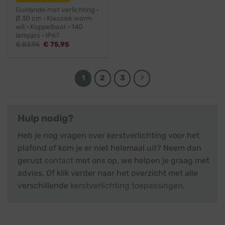
Guirlande met verlichting ·
Ø 30 cm · Klassiek warm
wit · Koppelbaar · 140
lampjes · IP67
Oorspronkelijke
Huidige
€
83,95
€
75,95
prijs
prijs
was:
is:
€ 83,95.
€ 75,95.
1
2
3
Hulp nodig?
Heb je nog vragen over kerstverlichting voor het
plafond of kom je er niet helemaal uit? Neem dan
gerust
contact
met ons op, we helpen je graag met
advies. Of klik verder naar het overzicht met alle
verschillende
kerstverlichting toepassingen
.