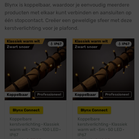
Blynx is koppelbaar, waardoor je eenvoudig meerdere
producten met elkaar kunt verbinden en aansluiten op
één stopcontact. Creëer een geweldige sfeer met deze
kerstverlichting voor je plafond.
Klassiek warm wit
Klassiek warm wit
💧 IP67
💧 IP67
Zwart snoer
Zwart snoer
Koppelbaar
Professioneel
Koppelbaar
Professioneel
Blynx Connect
Blynx Connect
Koppelbare
Koppelbare
kerstverlichting · Klassiek
kerstverlichting · Klassiek
warm wit · 10m · 100 LED ·
warm wit · 5m · 50 LED ·
IP67
IP67