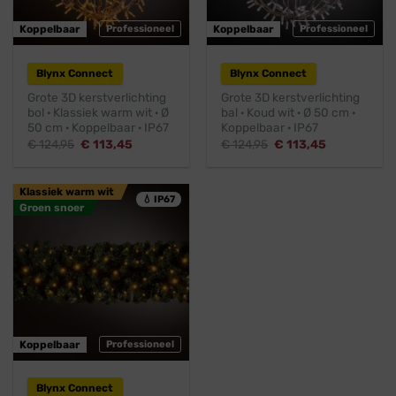
Koppelbaar
Professioneel
Koppelbaar
Professioneel
Blynx Connect
Blynx Connect
Grote 3D kerstverlichting
Grote 3D kerstverlichting
bol · Klassiek warm wit · Ø
bal · Koud wit · Ø 50 cm ·
50 cm · Koppelbaar · IP67
Koppelbaar · IP67
Oorspronkelijke
Huidige
Oorspronkelijke
Huidige
€
124,95
€
113,45
€
124,95
€
113,45
prijs
prijs
prijs
prijs
was:
is:
was:
is:
€ 124,95.
€ 113,45.
€ 124,95.
€ 113,45.
Klassiek warm wit
💧 IP67
Groen snoer
Koppelbaar
Professioneel
Blynx Connect