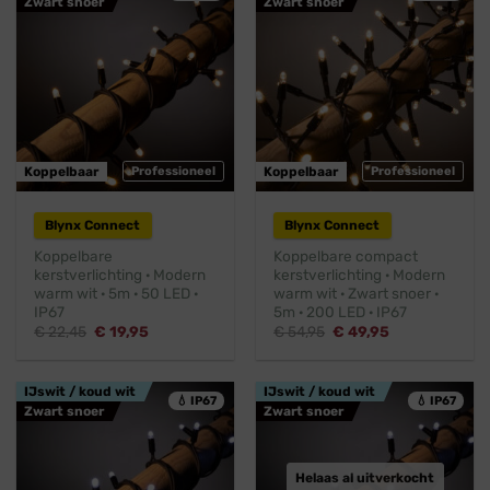
Zwart snoer
Zwart snoer
Koppelbaar
Professioneel
Koppelbaar
Professioneel
Blynx Connect
Blynx Connect
Koppelbare
Koppelbare compact
kerstverlichting · Modern
kerstverlichting · Modern
warm wit · 5m · 50 LED ·
warm wit · Zwart snoer ·
IP67
5m · 200 LED · IP67
Oorspronkelijke
Huidige
Oorspronkelijke
Huidige
€
22,45
€
19,95
€
54,95
€
49,95
prijs
prijs
prijs
prijs
was:
is:
was:
is:
€ 22,45.
€ 19,95.
€ 54,95.
€ 49,95.
IJswit / koud wit
IJswit / koud wit
💧 IP67
💧 IP67
Zwart snoer
Zwart snoer
Helaas al uitverkocht