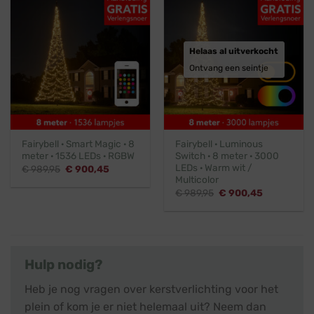
Helaas al uitverkocht
Ontvang een seintje
Fairybell · Smart Magic · 8
Fairybell · Luminous
meter · 1536 LEDs · RGBW
Switch · 8 meter · 3000
LEDs · Warm wit /
Oorspronkelijke
Huidige
€
989,95
€
900,45
prijs
prijs
Multicolor
was:
is:
Oorspronkelijke
Huidige
€
989,95
€
900,45
€ 989,95.
€ 900,45.
prijs
prijs
was:
is:
€ 989,95.
€ 900,45.
Hulp nodig?
Heb je nog vragen over kerstverlichting voor het
plein of kom je er niet helemaal uit? Neem dan