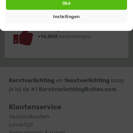
Oké
Instellingen
Klanten geven ons een 9,4
op basis van
+14.800
beoordelingen
Kerstverlichting
en
feestverlichting
koop
je bij de #1
KerstverlichtingBuiten.com
Klantenservice
Verzendkosten
Levertijd
Retourneren & ruilen