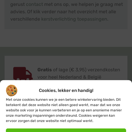
gerust
contact
met ons op, we helpen je graag met
advies. Of klik verder naar het overzicht met alle
verschillende
kerstverlichting toepassingen
.
Gratis
of lage (€ 3,95) verzendkosten
voor heel Nederland & België
Cookies, lekker en handig!
Met onze cookies kunnen we je een betere winkelervaring bieden. Dit
betekent dat deze website niet alleen goed werkt, maar dat we onze
website ook voor je kunnen verbeteren en je op een anonieme manier
Verzending
binnen 24 uur
op
onze marketing inspanningen ondersteund. Cookies weigeren kan
werkdagen (maandag t/m vrijdag)
ervoor zorgen dat onze website niet optimaal werkt.