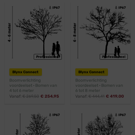
💧 IP67
💧 IP67
Professioneel
Professioneel
Blynx Connect
Blynx Connect
Boomverlichting
Boomverlichting
voordeelset · Bomen van
voordeelset · Bomen van
4 tot 6 meter
6 tot 8 meter
Vanaf:
€
269,50
€
254,95
Vanaf:
€
444,41
€
419,00
💧 IP67
💧 IP67