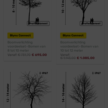
Professioneel
Professioneel
Blynx Connect
Blynx Connect
Boomverlichting
Boomverlichting
voordeelset · Bomen van
voordeelset · Bomen van
8 tot 10 meter
10 tot 12 meter
Vanaf:
€
731,70
€
695,00
Vanaf:
€
1.143,00
€
1.085,00
💧 IP67
💧 IP67