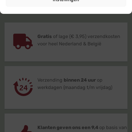
Gratis
of lage (€ 3,95) verzendkosten
voor heel Nederland & België
Verzending
binnen 24 uur
op
werkdagen (maandag t/m vrijdag)
Klanten geven ons een 9,4
op basis van