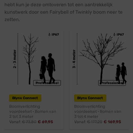
hebt kun je deze omtoveren tot een aantrekkelijk
kunstwerk door een Fairybell of Twinkly boom neer te
zetten.
💧 IP67
💧 IP67
Professioneel
Professioneel
Blynx Connect
Blynx Connect
Boomverlichting
Boomverlichting
voordeelset · Bomen van
voordeelset · Bomen van
2 tot 3 meter
3 tot 4 meter
Vanaf:
€
73,80
€
69,95
Vanaf:
€
177,20
€
169,95