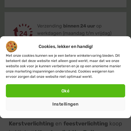
Verzending
binnen 24 uur
op
werkdagen (maandag t/m vrijdag)
Cookies, lekker en handig!
Met onze cookies kunnen we je een betere winkelervaring bieden. Dit
betekent dat deze website niet alleen goed werkt, maar dat we onze
website ook voor je kunnen verbeteren en je op een anonieme manier
onze marketing inspanningen ondersteund. Cookies weigeren kan
Klanten geven ons een 9,4
op basis van
ervoor zorgen dat onze website niet optimaal werkt.
+14.800
beoordelingen
Oké
Instellingen
Kerstverlichting
en
feestverlichting
koop