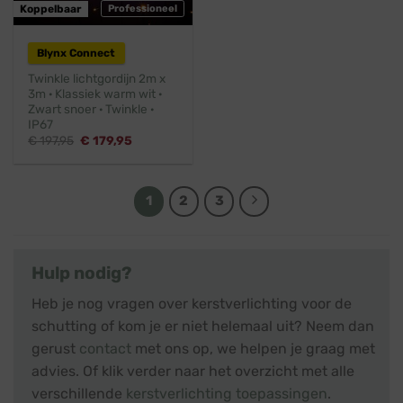
Koppelbaar
Professioneel
Blynx Connect
Twinkle lichtgordijn 2m x
3m · Klassiek warm wit ·
Zwart snoer · Twinkle ·
IP67
Oorspronkelijke
Huidige
€
197,95
€
179,95
prijs
prijs
was:
is:
€ 197,95.
€ 179,95.
1
2
3
Hulp nodig?
Heb je nog vragen over kerstverlichting voor de
schutting of kom je er niet helemaal uit? Neem dan
gerust
contact
met ons op, we helpen je graag met
advies. Of klik verder naar het overzicht met alle
verschillende
kerstverlichting toepassingen
.