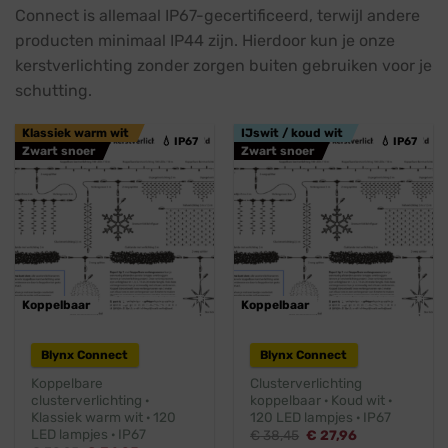
Connect is allemaal IP67-gecertificeerd, terwijl andere
producten minimaal IP44 zijn. Hierdoor kun je onze
kerstverlichting zonder zorgen buiten gebruiken voor je
schutting.
Klassiek warm wit
IJswit / koud wit
💧 IP67
💧 IP67
Zwart snoer
Zwart snoer
Koppelbaar
Professioneel
Koppelbaar
Professioneel
Blynx Connect
Blynx Connect
Koppelbare
Clusterverlichting
clusterverlichting ·
koppelbaar · Koud wit ·
Klassiek warm wit · 120
120 LED lampjes · IP67
LED lampjes · IP67
Oorspronkelijke
Huidige
€
38,45
€
27,96
prijs
prijs