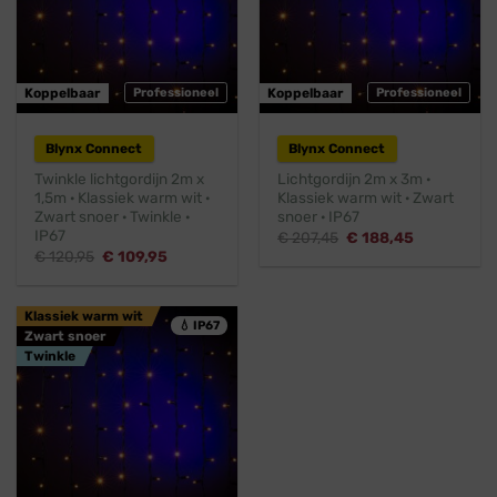
Koppelbaar
Professioneel
Koppelbaar
Professioneel
Blynx Connect
Blynx Connect
Twinkle lichtgordijn 2m x
Lichtgordijn 2m x 3m ·
1,5m · Klassiek warm wit ·
Klassiek warm wit · Zwart
Zwart snoer · Twinkle ·
snoer · IP67
IP67
Oorspronkelijke
Huidige
€
207,45
€
188,45
prijs
prijs
Oorspronkelijke
Huidige
€
120,95
€
109,95
was:
is:
prijs
prijs
€ 207,45.
€ 188,45.
was:
is:
€ 120,95.
€ 109,95.
Klassiek warm wit
💧 IP67
Zwart snoer
Twinkle