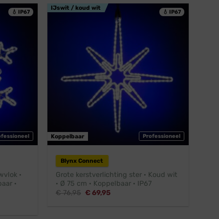
IJswit / koud wit
💧 IP67
💧 IP67
ofessioneel
Koppelbaar
Professioneel
Blynx Connect
wvlok ·
Grote kerstverlichting ster · Koud wit
aar ·
· Ø 75 cm · Koppelbaar · IP67
Oorspronkelijke
Huidige
€
76,95
€
69,95
prijs
prijs
was:
is:
€ 76,95.
€ 69,95.