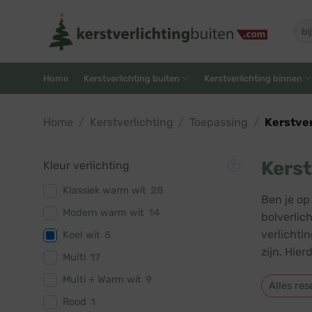
Skip
to
Zoe
naar
content
Home
Kerstverlichting buiten
Kerstverlichting binnen
Home
/
Kerstverlichting
/
Toepassing
/
Kerstver
Kerst
Kleur verlichting
Klassiek warm wit
28
Ben je op
Modern warm wit
14
bolverlic
verlichti
Koel wit
5
zijn. Hie
Multi
17
Multi + Warm wit
9
Alles res
Rood
1