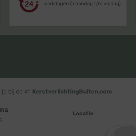
werkdagen (maandag t/m vrijdag)
je bij de #1
KerstverlichtingBuiten.com
ons
Locatie
s