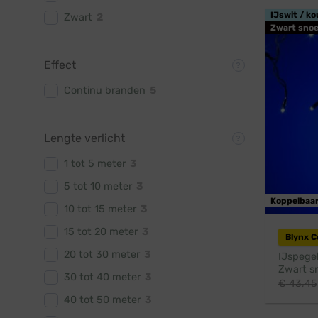
IJswit / ko
Zwart
2
Zwart snoe
Effect
Continu branden
5
Lengte verlicht
1 tot 5 meter
3
5 tot 10 meter
3
Koppelbaa
10 tot 15 meter
3
15 tot 20 meter
3
Blynx 
20 tot 30 meter
3
IJspegel
Zwart sn
30 tot 40 meter
3
€
43,45
40 tot 50 meter
3