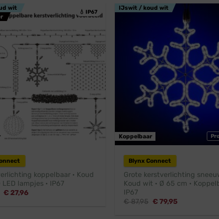
ud wit
IJswit / koud wit
💧 IP67
r
r
Professioneel
Koppelbaar
Pr
Connect
Blynx Connect
erlichting koppelbaar · Koud
Grote kerstverlichting sneeu
0 LED lampjes · IP67
Koud wit · Ø 65 cm · Koppelb
IP67
Oorspronkelijke
Huidige
€
27,96
prijs
prijs
Oorspronkelijke
Huidige
€
87,95
€
79,95
was:
is:
prijs
prijs
€ 38,45.
€ 27,96.
was:
is: