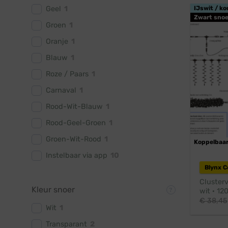
Geel
1
IJswit / ko
Zwart snoe
Groen
1
Oranje
1
Blauw
1
Roze / Paars
1
Carnaval
1
Rood-Wit-Blauw
1
Rood-Geel-Groen
1
Groen-Wit-Rood
1
Koppelbaa
Instelbaar via app
10
Blynx 
Clusterv
Kleur snoer
wit · 12
€
38,45
Wit
1
Transparant
2