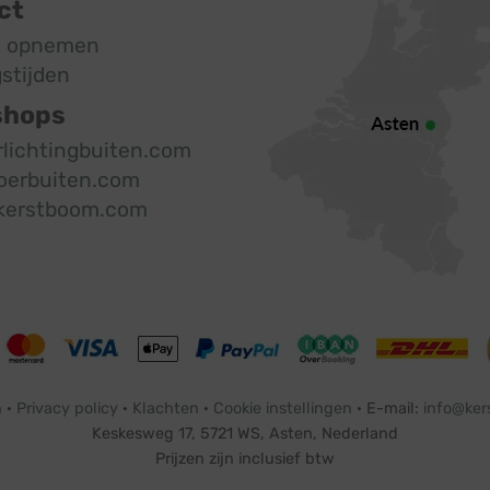
ct
t opnemen
stijden
shops
rlichtingbuiten.com
oerbuiten.com
kerstboom.com
n
·
Privacy policy
·
Klachten
·
Cookie instellingen
· E-mail:
info@ker
Keskesweg 17, 5721 WS, Asten, Nederland
Prijzen zijn inclusief btw