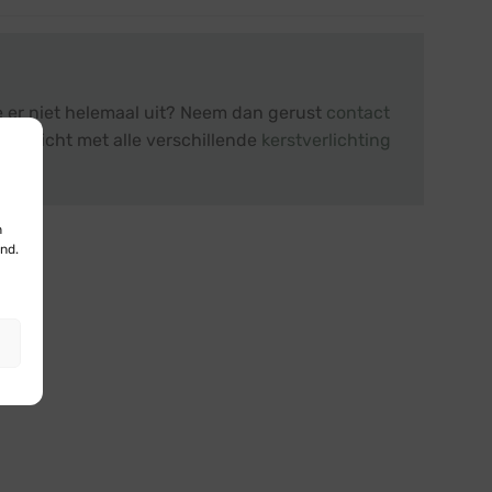
je er niet helemaal uit? Neem dan gerust
contact
overzicht met alle verschillende
kerstverlichting
n
nd.