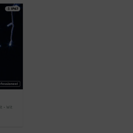
💧 IP67
ofessioneel
t · Wit