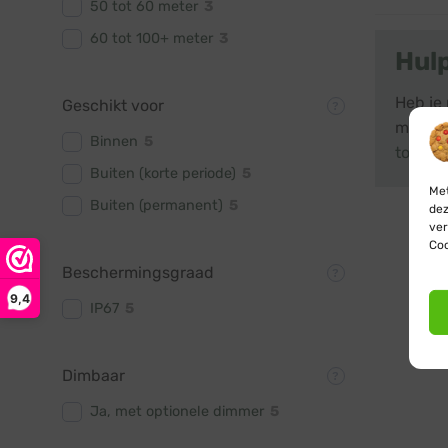
50 tot 60 meter
3
60 tot 100+ meter
3
Hul
Heb je 
Geschikt voor
met ons
Binnen
5
toepas
Buiten (korte periode)
5
Met
Buiten (permanent)
5
dez
ver
Coo
Beschermingsgraad
9,4
IP67
5
Dimbaar
Ja, met optionele dimmer
5