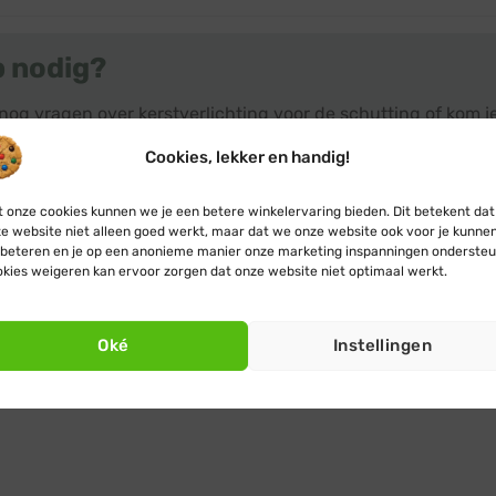
p nodig?
nog vragen over kerstverlichting voor de schutting of kom 
 op, we helpen je graag met advies. Of klik verder naar het 
Cookies, lekker en handig!
singen
.
 onze cookies kunnen we je een betere winkelervaring bieden. Dit betekent dat
e website niet alleen goed werkt, maar dat we onze website ook voor je kunne
beteren en je op een anonieme manier onze marketing inspanningen ondersteu
kies weigeren kan ervoor zorgen dat onze website niet optimaal werkt.
Oké
Instellingen