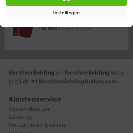
Instellingen
Klanten geven ons een 9,4
op basis van
+14.800
beoordelingen
Kerstverlichting
en
feestverlichting
koop
je bij de #1
KerstverlichtingBuiten.com
Klantenservice
Verzendkosten
Levertijd
Retourneren & ruilen
Garantie