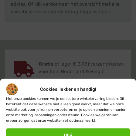
advies. Of klik verder naar het overzicht met alle
verschillende
kerstverlichting toepassingen
.
Gratis
of lage (€ 3,95) verzendkosten
voor heel Nederland & België
Cookies, lekker en handig!
Met onze cookies kunnen we je een betere winkelervaring bieden. Dit
betekent dat deze website niet alleen goed werkt, maar dat we onze
Verzending
binnen 24 uur
op
website ook voor je kunnen verbeteren en je op een anonieme manier
onze marketing inspanningen ondersteund. Cookies weigeren kan
werkdagen (maandag t/m vrijdag)
ervoor zorgen dat onze website niet optimaal werkt.
Oké