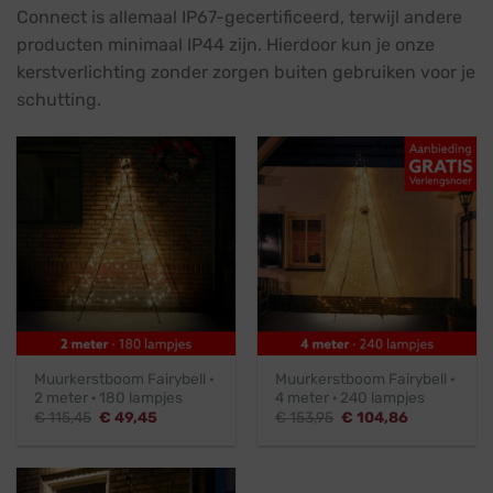
Connect is allemaal IP67-gecertificeerd, terwijl andere
producten minimaal IP44 zijn. Hierdoor kun je onze
kerstverlichting zonder zorgen buiten gebruiken voor je
schutting.
Muurkerstboom Fairybell ·
Muurkerstboom Fairybell ·
2 meter · 180 lampjes
4 meter · 240 lampjes
Oorspronkelijke
Huidige
Oorspronkelijke
Huidige
€
115,45
€
49,45
€
153,95
€
104,86
prijs
prijs
prijs
prijs
was:
is:
was:
is:
€ 115,45.
€ 49,45.
€ 153,95.
€ 104,86.