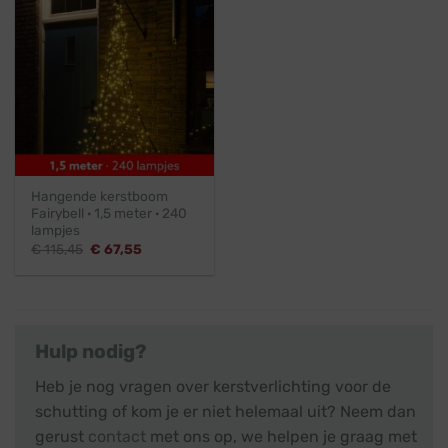
Hangende kerstboom
Fairybell · 1,5 meter · 240
lampjes
Oorspronkelijke
Huidige
€
115,45
€
67,55
prijs
prijs
was:
is:
€ 115,45.
€ 67,55.
Hulp nodig?
Heb je nog vragen over kerstverlichting voor de
schutting of kom je er niet helemaal uit? Neem dan
gerust
contact
met ons op, we helpen je graag met