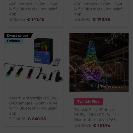
420 lampjes · 2x2m · IP44
630 lampjes · 2x3m · IP44
Wifi / Bluetooth · Inclusief
Wifi / Bluetooth · Inclusief
app
app
Oorspronkelijke
Huidige
Oorspronkelijke
Huidige
€
155,95
€
141,45
€
209,95
€
190,95
prijs
prijs
prijs
prijs
was:
is:
was:
is:
€ 155,95.
€ 141,45.
€ 209,95.
€ 190,95.
Zwart snoer
Twinkle
Professioneel
Smart lichtgordijn · RGBW ·
Twinkly Plus
840 lampjes · 2x4m · IP44
Wifi / Bluetooth · Inclusief
Twinkly Plus · Strings ·
app
RGBW · 250 LED · Wifi /
Oorspronkelijke
Huidige
€
264,95
€
240,95
Bluetooth / LAN · IP65
prijs
prijs
Oorspronkelijke
Huidige
€
208,95
€
151,96
was:
is:
prijs
prijs
€ 264,95.
€ 240,95.
was:
is: