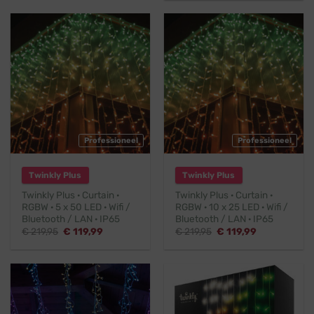
€ 208,95.
€ 151,96.
Professioneel
Professioneel
Twinkly Plus
Twinkly Plus
Twinkly Plus · Curtain ·
Twinkly Plus · Curtain ·
RGBW · 5 x 50 LED · Wifi /
RGBW · 10 x 25 LED · Wifi /
Bluetooth / LAN · IP65
Bluetooth / LAN · IP65
Oorspronkelijke
Huidige
Oorspronkelijke
Huidige
€
219,95
€
119,99
€
219,95
€
119,99
prijs
prijs
prijs
prijs
was:
is:
was:
is:
€ 219,95.
€ 119,99.
€ 219,95.
€ 119,99.