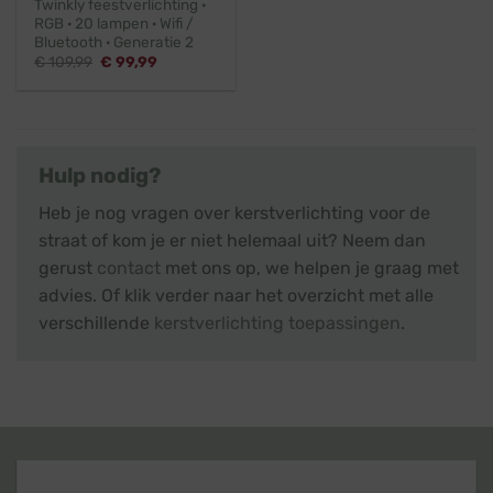
Twinkly feestverlichting ·
RGB · 20 lampen · Wifi /
Bluetooth · Generatie 2
Oorspronkelijke
Huidige
€
109,99
€
99,99
prijs
prijs
was:
is:
€ 109,99.
€ 99,99.
Hulp nodig?
Heb je nog vragen over kerstverlichting voor de
straat of kom je er niet helemaal uit? Neem dan
gerust
contact
met ons op, we helpen je graag met
advies. Of klik verder naar het overzicht met alle
verschillende
kerstverlichting toepassingen
.