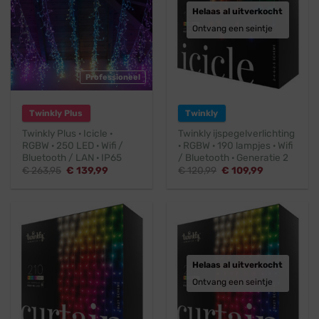
Helaas al uitverkocht
Ontvang een seintje
Professioneel
Twinkly Plus
Twinkly
Twinkly Plus · Icicle ·
Twinkly ijspegelverlichting
RGBW · 250 LED · Wifi /
· RGBW · 190 lampjes · Wifi
Bluetooth / LAN · IP65
/ Bluetooth · Generatie 2
Oorspronkelijke
Huidige
Oorspronkelijke
Huidige
€
263,95
€
139,99
€
120,99
€
109,99
prijs
prijs
prijs
prijs
was:
is:
was:
is:
€ 263,95.
€ 139,99.
€ 120,99.
€ 109,99.
Helaas al uitverkocht
Ontvang een seintje