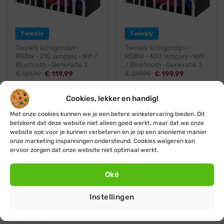
Twinkly
Twinkly
Twinkly lichtgordijn ·
Twinkly lichtgordijn ·
RGBW · 210 lampjes · Wifi /
RGBW · 400 lampjes · Wifi
Bluetooth · Generatie 2
/ Bluetooth · Generatie 2
Oorspronkelijke
Huidige
Oorspronkelijke
Huidige
€
131,99
€
119,99
€
219,99
€
199,99
prijs
prijs
prijs
prijs
was:
is:
was:
is:
€ 131,99.
€ 119,99.
€ 219,99.
€ 199,99.
Cookies, lekker en handig!
Met onze cookies kunnen we je een betere winkelervaring bieden. Dit
betekent dat deze website niet alleen goed werkt, maar dat we onze
website ook voor je kunnen verbeteren en je op een anonieme manier
Helaas al uitverkocht
onze marketing inspanningen ondersteund. Cookies weigeren kan
ervoor zorgen dat onze website niet optimaal werkt.
Ontvang een seintje
Oké
Instellingen
Twinkly