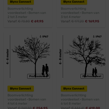
Blynx Connect
Blynx Connect
Boomverlichting
Boomverlichting
voordeelset · Bomen van
voordeelset · Bomen van
2 tot 3 meter
3 tot 4 meter
Vanaf:
€
73,80
€
69,95
Vanaf:
€
177,20
€
169,95
💧 IP67
💧 IP67
Professioneel
Professioneel
Blynx Connect
Blynx Connect
Boomverlichting
Boomverlichting
voordeelset · Bomen van
voordeelset · Bomen van
4 tot 6 meter
6 tot 8 meter
Vanaf:
€
269,50
€
254,95
Vanaf:
€
444,41
€
419,00