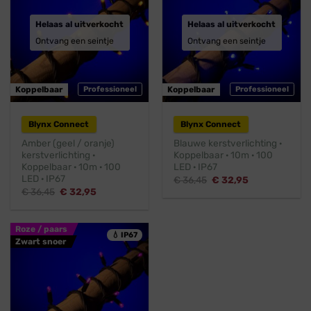
Helaas al uitverkocht
Helaas al uitverkocht
Ontvang een seintje
Ontvang een seintje
Koppelbaar
Professioneel
Koppelbaar
Professioneel
Blynx Connect
Blynx Connect
Amber (geel / oranje)
Blauwe kerstverlichting ·
kerstverlichting ·
Koppelbaar · 10m · 100
Koppelbaar · 10m · 100
LED · IP67
LED · IP67
Oorspronkelijke
Huidige
€
36,45
€
32,95
prijs
prijs
Oorspronkelijke
Huidige
€
36,45
€
32,95
was:
is:
prijs
prijs
€ 36,45.
€ 32,95.
was:
is:
€ 36,45.
€ 32,95.
Roze / paars
💧 IP67
Zwart snoer