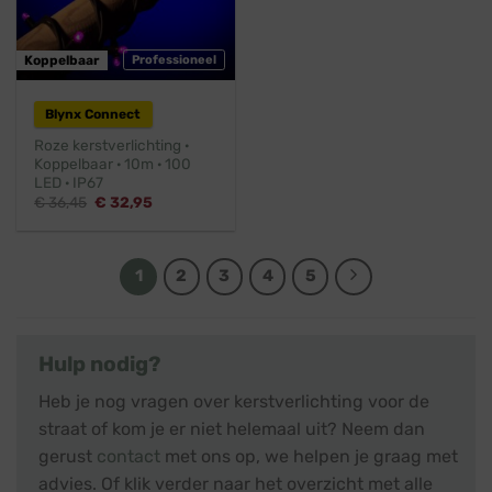
Koppelbaar
Professioneel
Blynx Connect
Roze kerstverlichting ·
Koppelbaar · 10m · 100
LED · IP67
Oorspronkelijke
Huidige
€
36,45
€
32,95
prijs
prijs
was:
is:
€ 36,45.
€ 32,95.
1
2
3
4
5
Hulp nodig?
Heb je nog vragen over kerstverlichting voor de
straat of kom je er niet helemaal uit? Neem dan
gerust
contact
met ons op, we helpen je graag met
advies. Of klik verder naar het overzicht met alle