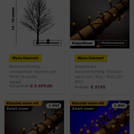
Professioneel
Koppelbaar
Professioneel
Blynx Connect
Blynx Connect
Boomverlichting
Koppelbare
voordeelset · Bomen van
kerstverlichting · Klassiek
14 tot 16 meter
warm wit · 10m · 100 LED ·
IP67
Vanaf:
€
2.643,41
€
2.499,00
Oorspronkelijke
Huidige
€
41,95
€
37,95
prijs
prijs
was:
is:
€ 41,95.
€ 37,95.
Klassiek warm wit
Klassiek warm wit
💧 IP67
💧 IP67
Zwart snoer
Zwart snoer