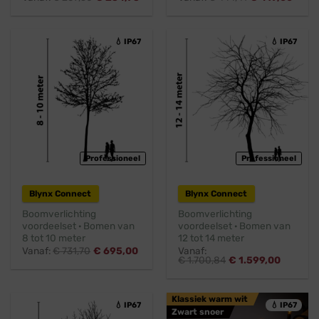
💧 IP67
💧 IP67
Professioneel
Professioneel
Blynx Connect
Blynx Connect
Boomverlichting
Boomverlichting
voordeelset · Bomen van
voordeelset · Bomen van
8 tot 10 meter
12 tot 14 meter
Vanaf:
€
731,70
€
695,00
Vanaf:
€
1.700,84
€
1.599,00
Klassiek warm wit
💧 IP67
💧 IP67
Zwart snoer