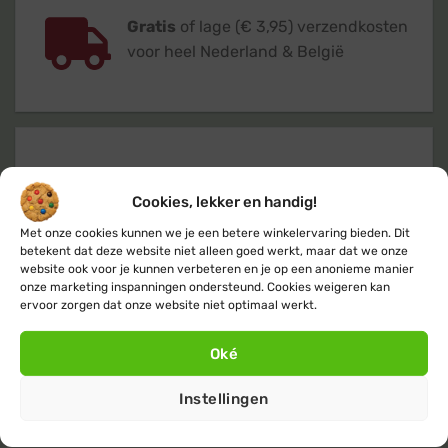
Gratis
of lage (€ 3,95) verzendkosten
voor heel Nederland & België
Verzending
binnen 24 uur
op
werkdagen (maandag t/m vrijdag)
Cookies, lekker en handig!
Met onze cookies kunnen we je een betere winkelervaring bieden. Dit
betekent dat deze website niet alleen goed werkt, maar dat we onze
website ook voor je kunnen verbeteren en je op een anonieme manier
onze marketing inspanningen ondersteund. Cookies weigeren kan
ervoor zorgen dat onze website niet optimaal werkt.
Klanten geven ons een 9,4
op basis van
Oké
+14.800
beoordelingen
Instellingen