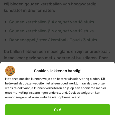
Wij bieden gouden kerstballen van hoogwaardig
kunststof in drie formaten:
Gouden kerstballen Ø 4 cm, set van 16 stuks
Gouden kerstballen Ø 6 cm, set van 12 stuks
Dennenappel / ster / kerstbal · Goud · 3 stuks
De ballen hebben een mooie glans en zijn onbreekbaar,
ideaal voor gezinnen met kinderen of huisdieren. Door
de verschillende formaten te combineren zorg je voor
een gevarieerd effect in je boom.
Cookies, lekker en handig!
Met onze cookies kunnen we je een betere winkelervaring bieden. Dit
betekent dat deze website niet alleen goed werkt, maar dat we onze
website ook voor je kunnen verbeteren en je op een anonieme manier
onze marketing inspanningen ondersteund. Cookies weigeren kan
Hulp nodig?
ervoor zorgen dat onze website niet optimaal werkt.
Heb je nog vragen over onze
kerstballen
of kom je
er niet helemaal uit? Neem dan gerust
contact
met
Oké