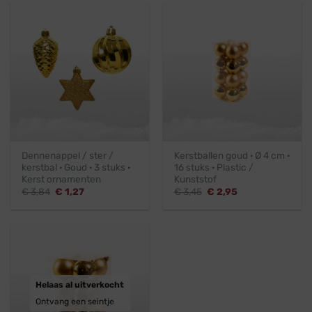
Dennenappel / ster /
Kerstballen goud · Ø 4 cm ·
kerstbal · Goud · 3 stuks ·
16 stuks · Plastic /
Kerst ornamenten
Kunststof
Oorspronkelijke
Huidige
Oorspronkelijke
Huidige
€
3,84
€
1,27
€
3,45
€
2,95
prijs
prijs
prijs
prijs
was:
is:
was:
is:
€ 3,84.
€ 1,27.
€ 3,45.
€ 2,95.
Helaas al uitverkocht
Ontvang een seintje