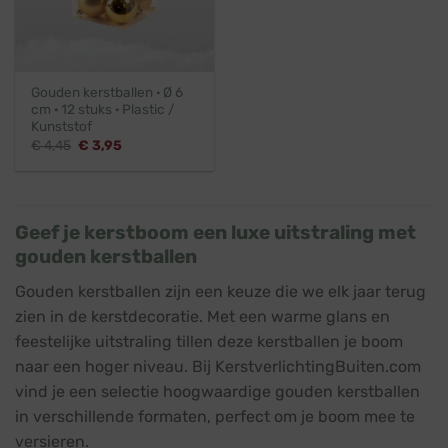
Gouden kerstballen · Ø 6
cm · 12 stuks · Plastic /
Kunststof
Oorspronkelijke
Huidige
€
4,45
€
3,95
prijs
prijs
was:
is:
€ 4,45.
€ 3,95.
Geef je kerstboom een luxe uitstraling met
gouden kerstballen
Gouden kerstballen zijn een keuze die we elk jaar terug
zien in de kerstdecoratie. Met een warme glans en
feestelijke uitstraling tillen deze kerstballen je boom
naar een hoger niveau. Bij KerstverlichtingBuiten.com
vind je een selectie hoogwaardige gouden kerstballen
in verschillende formaten, perfect om je boom mee te
versieren.