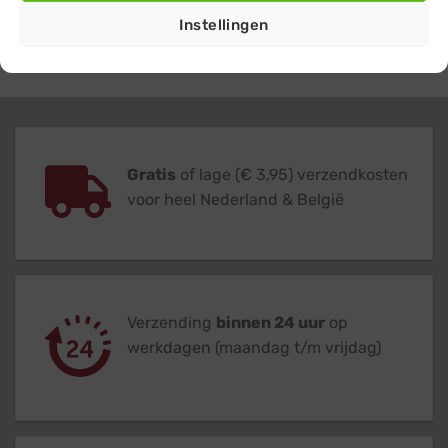
ons, we helpen je graag met advies.
Instellingen
Gratis
of lage (€ 3,95) verzendkosten
voor heel Nederland & België
Verzending
binnen 24 uur
op
werkdagen (maandag t/m vrijdag)