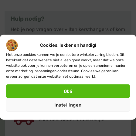
Hulp nodig?
Heb je nog vragen over vilten kersthangers of kom
je er niet helemaal uit? Neem dan gerust
contact
met ons op, we helpen je graag met advies. Of klik
Cookies, lekker en handig!
verder naar het overzicht met alle
kersthanger
Met onze cookies kunnen we je een betere winkelervaring bieden. Dit
producten.
betekent dat deze website niet alleen goed werkt, maar dat we onze
website ook voor je kunnen verbeteren en je op een anonieme manier
onze marketing inspanningen ondersteund. Cookies weigeren kan
ervoor zorgen dat onze website niet optimaal werkt.
Oké
Instellingen
Gratis
of lage (€ 3,95) verzendkosten
voor heel Nederland & België