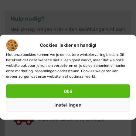
Hulp nodig?
Heb je nog vragen over vilten kersthangers of kom
je er niet helemaal uit? Neem dan gerust
contact
met ons op, we helpen je graag met advies. Of klik
Cookies, lekker en handig!
verder naar het overzicht met alle
kersthanger
Met onze cookies kunnen we je een betere winkelervaring bieden. Dit
producten.
betekent dat deze website niet alleen goed werkt, maar dat we onze
website ook voor je kunnen verbeteren en je op een anonieme manier
onze marketing inspanningen ondersteund. Cookies weigeren kan
ervoor zorgen dat onze website niet optimaal werkt.
Oké
Instellingen
Gratis
of lage (€ 3,95) verzendkosten
voor heel Nederland & België