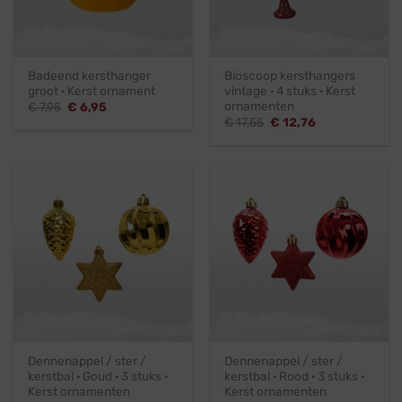
Badeend kersthanger
Bioscoop kersthangers
groot · Kerst ornament
vintage · 4 stuks · Kerst
ornamenten
Oorspronkelijke
Huidige
€
7,95
€
6,95
prijs
prijs
Oorspronkelijke
Huidige
€
17,55
€
12,76
was:
is:
prijs
prijs
€ 7,95.
€ 6,95.
was:
is:
€ 17,55.
€ 12,76.
Dennenappel / ster /
Dennenappel / ster /
kerstbal · Goud · 3 stuks ·
kerstbal · Rood · 3 stuks ·
Kerst ornamenten
Kerst ornamenten