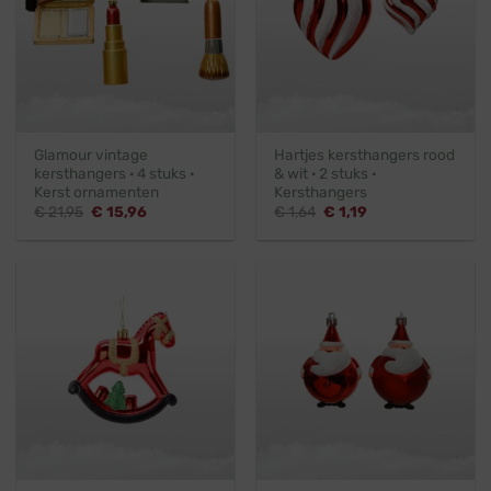
Glamour vintage
Hartjes kersthangers rood
kersthangers · 4 stuks ·
& wit · 2 stuks ·
Kerst ornamenten
Kersthangers
Oorspronkelijke
Huidige
Oorspronkelijke
Huidige
€
21,95
€
15,96
€
1,64
€
1,19
prijs
prijs
prijs
prijs
was:
is:
was:
is:
€ 21,95.
€ 15,96.
€ 1,64.
€ 1,19.