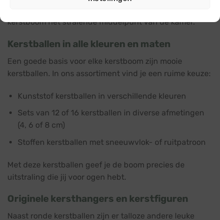
kersthangers en andere decoraties, en maak van jouw
kerstboom het stralende middelpunt van de kamer.
Kerstballen in alle kleuren en maten
Een goede basis voor elke kerstboom zijn mooie
kerstballen. In ons assortiment vind je een ruime keuze:
Kunststof kerstballen in verschillende kleuren
Sets van 12 of 16 kerstballen in diverse afmetingen
(4, 6 of 8 cm)
Stoffen kerstballen met sneeuwvlok- of ruitpatroon
Met deze kerstballen geef je de boom precies de
uitstraling die jij voor ogen hebt.
Originele kersthangers en kerstfiguren
Naast ronde kerstballen zijn er talloze andere leuke