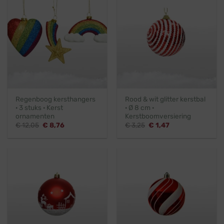
Regenboog kersthangers
Rood & wit glitter kerstbal
· 3 stuks · Kerst
· Ø 8 cm ·
ornamenten
Kerstboomversiering
Oorspronkelijke
Huidige
Oorspronkelijke
Huidige
€
12,05
€
8,76
€
3,25
€
1,47
prijs
prijs
prijs
prijs
was:
is:
was:
is:
€ 12,05.
€ 8,76.
€ 3,25.
€ 1,47.