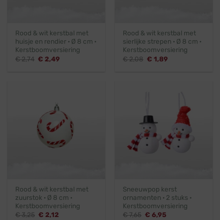
Rood & wit kerstbal met
Rood & wit kerstbal met
huisje en rendier · Ø 8 cm ·
sierlijke strepen · Ø 8 cm ·
Kerstboomversiering
Kerstboomversiering
Oorspronkelijke
Huidige
Oorspronkelijke
Huidige
€
2,74
€
2,49
€
2,08
€
1,89
prijs
prijs
prijs
prijs
was:
is:
was:
is:
€ 2,74.
€ 2,49.
€ 2,08.
€ 1,89.
Rood & wit kerstbal met
Sneeuwpop kerst
zuurstok · Ø 8 cm ·
ornamenten · 2 stuks ·
Kerstboomversiering
Kerstboomversiering
Oorspronkelijke
Huidige
Oorspronkelijke
Huidige
€
3,25
€
2,12
€
7,65
€
6,95