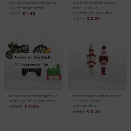
Hobbelpaard kersthanger
Kerstman kersthangers
· Kerst ornamenten
rood · 2 stuks ·
Kerstboomversiering
Oorspronkelijke
Huidige
€
2,74
€
1,48
prijs
prijs
Oorspronkelijke
Huidige
€
5,45
€
2,37
was:
is:
prijs
prijs
€ 2,74.
€ 1,48.
was:
is:
€ 5,45.
€ 2,37.
Helaas al uitverkocht
Ontvang een seintje
Mancave kersthangers · 4
Notenkraker kersthangers
stuks · Kerst ornamenten
· 2 stuks · Kerst
ornamenten
Oorspronkelijke
Huidige
€
21,95
€
15,96
prijs
prijs
Oorspronkelijke
Huidige
€
3,25
€
2,36
was:
is:
prijs
prijs
€ 21,95.
€ 15,96.
was:
is:
€ 3,25.
€ 2,36.