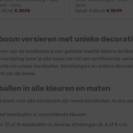
kket · Spira
Spira
€
82,45
€
39,95
Vanaf:
€
82,45
€
39,99
boom versieren met unieke decorat
eren van de kerstboom is een geliefde traditie tijdens de fe
versiering tover je elke boom om tot een schitterende versier
ectie vol unieke kerstballen, kersthangers en andere decora
t van de kamer.
ballen in alle kleuren en maten
 basis voor elke kerstboom zijn mooie kerstballen. In ons as
of kerstballen in verschillende kleuren
n 12 of 16 kerstballen in diverse afmetingen (4, 6 of 8 cm)