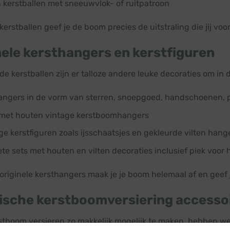
n kerstballen met sneeuwvlok- of ruitpatroon
erstballen geef je de boom precies de uitstraling die jij voo
nele kersthangers en kerstfiguren
de kerstballen zijn er talloze andere leuke decoraties om in
angers in de vorm van sterren, snoepgoed, handschoenen, 
 met houten vintage kerstboomhangers
ge kerstfiguren zoals ijsschaatsjes en gekleurde vilten hang
te sets met houten en vilten decoraties inclusief piek voo
originele kersthangers maak je je boom helemaal af en geef j
ische kerstboomversiering accesso
stboom versieren zo makkelijk mogelijk te maken, hebben we