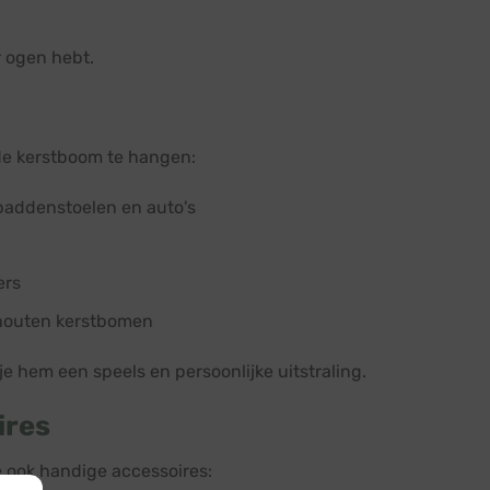
r ogen hebt.
 de kerstboom te hangen:
paddenstoelen en auto's
ers
r houten kerstbomen
e hem een speels en persoonlijke uitstraling.
ires
 ook handige accessoires: