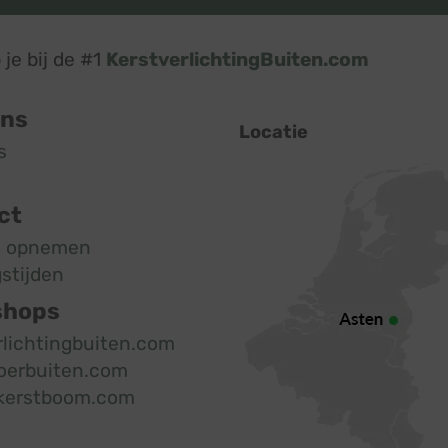
je bij de #1
KerstverlichtingBuiten.com
ons
Locatie
s
ct
t opnemen
stijden
shops
rlichtingbuiten.com
oerbuiten.com
kerstboom.com