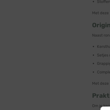
Stoffe
Met deze k
Origi
Naast ron
Kersth
Setjes
Grappi
Comple
Met deze 
Prakt
Om je ker