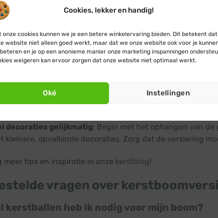
Cookies, lekker en handig!
oomhaakjes en -balhaakjes in zilver en groen
aad op rol om zelf haakjes te maken
 onze cookies kunnen we je een betere winkelervaring bieden. Dit betekent dat
e website niet alleen goed werkt, maar dat we onze website ook voor je kunne
beteren en je op een anonieme manier onze marketing inspanningen ondersteu
items ben je helemaal klaar om je boom zorgeloos en sfeervol
kies weigeren kan ervoor zorgen dat onze website niet optimaal werkt.
boomversiering tips
Oké
Instellingen
 met maten
: Wissel grote en kleine kerstballen af en hang d
oor diepte en een mooi gevuld effect.
l decoraties gelijkmatig
: Begin met het ophangen van de g
 kleinere, opvallende decoraties. Zorg dat de versiering moo
g meer tips en inspiratie in onze
kerstblog
!
estelde vragen over kerstboomversi
 kerstballen heb ik nodig voor mijn boom?