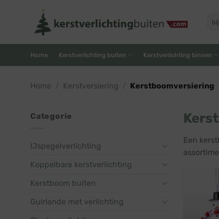
Skip
to
Zoe
naar
content
Home
Kerstverlichting buiten
Kerstverlichting binnen
Home
/
Kerstversiering
/
Kerstboomversiering
Kers
Categorie
Een kerst
IJspegelverlichting
assortime
Koppelbare kerstverlichting
Kerstboom buiten
Guirlande met verlichting