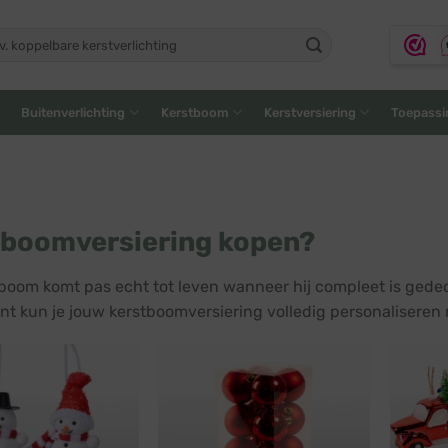
ken
:
Buitenverlichting
Kerstboom
Kerstversiering
Toepassi
tboomversiering kopen?
boom komt pas echt tot leven wanneer hij compleet is gede
nt kun je jouw kerstboomversiering volledig personaliseren na