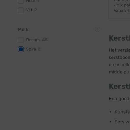
Hout
1
· Mix pa
Vilt
2
Vanaf:
Merk
Kerst
Decoris
45
Spira
2
Het versi
kerstboom
onze coll
middelpun
Kerst
Een goede
Kunstst
Sets va