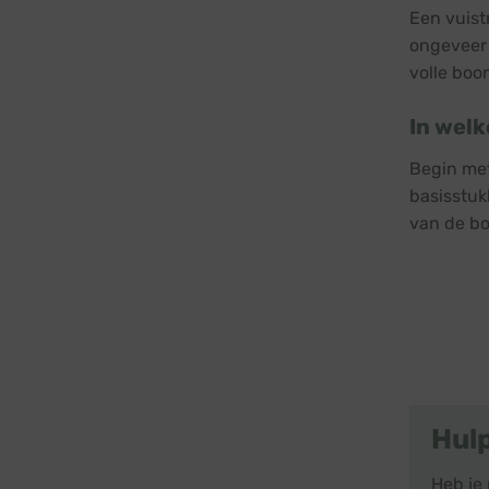
Een vuist
ongeveer 
volle boo
In welk
Begin met
basisstuk
van de b
Hul
Heb je