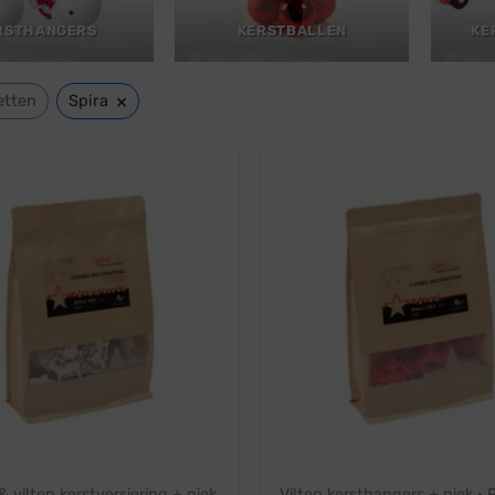
RSTHANGERS
KERSTBALLEN
KE
×
etten
Spira
 vilten kerstversiering + piek
Vilten kersthangers + piek · 