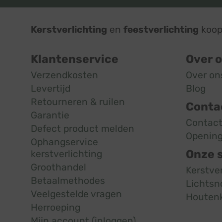
Kerstverlichting
en
feestverlichting
koop 
Klantenservice
Over 
Verzendkosten
Over on
Levertijd
Blog
Retourneren & ruilen
Conta
Garantie
Contac
Defect product melden
Opening
Ophangservice
Onze 
kerstverlichting
Groothandel
Kerstve
Betaalmethodes
Lichtsn
Veelgestelde vragen
Houten
Herroeping
Mijn account (inloggen)