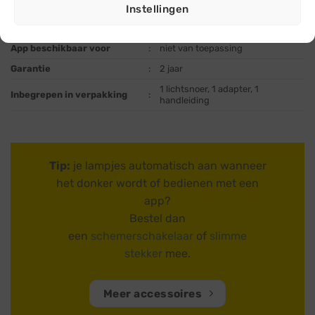
Vermogen
:
3,6 Watt
Instellingen
Bedienbaar met app
:
ja, met optionele
slimme stekker
App beschikbaar voor
:
niet van toepassing
Garantie
:
2 jaar
1 lichtsnoer, 1 adapter, 1
Inbegrepen in verpakking
:
handleiding
Tip:
je lampjes automatisch aan wanneer
het donker wordt of bedienen met een
app?
Bestel dan
een
schemerschakelaar
of
slimme
stekker
mee.
Meer accessoires