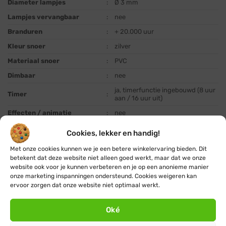
Diameter lampjes
:
Ø 3 mm
Lampjes vervangbaar
:
nee
Branduren
:
+ 20.000 uur
Kleur snoer
:
zilver
Materiaal snoer
:
PVC
Dimbaar
:
nee
ja, timerfunctie ingebouwd (8 uur
Timer
:
aan / 16 uur uit)
Effecten / animatie
:
nee
Koppelbaar
:
nee
Cookies, lekker en handig!
Beschermingsgraad
:
IP44
Met onze cookies kunnen we je een betere winkelervaring bieden. Dit
Energiebron
:
adapter
betekent dat deze website niet alleen goed werkt, maar dat we onze
website ook voor je kunnen verbeteren en je op een anonieme manier
Adapter of aansluitsnoer
:
ja
onze marketing inspanningen ondersteund. Cookies weigeren kan
inbegrepen
ervoor zorgen dat onze website niet optimaal werkt.
Stroomvoorziening
:
220-240 Volt / 50Hz
Uitgangsvoltage adapter of
Oké
:
laagspanning (adapter)
energiebron