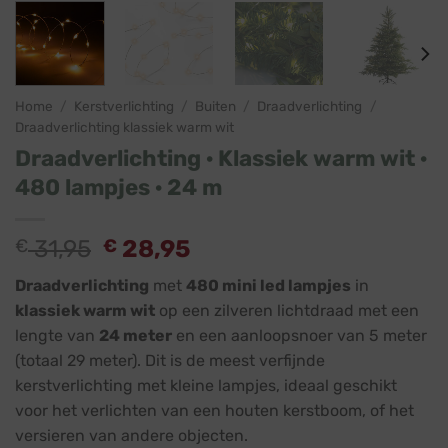
Home
/
Kerstverlichting
/
Buiten
/
Draadverlichting
/
Draadverlichting klassiek warm wit
Draadverlichting · Klassiek warm wit ·
480 lampjes · 24 m
Oorspronkelijke
Huidige
€
31,95
€
28,95
prijs
prijs
Draadverlichting
met
480 mini led lampjes
in
was:
is:
klassiek
warm wit
op een zilveren lichtdraad met een
€ 31,95.
€ 28,95.
lengte van
24 meter
en een aanloopsnoer van 5 meter
(totaal 29 meter). Dit is de meest verfijnde
kerstverlichting met kleine lampjes, ideaal geschikt
voor het verlichten van een houten kerstboom, of het
versieren van andere objecten.