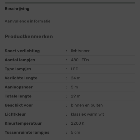
Beschrijving
Aanvullende informatie
Productkenmerken
Soort verlichting
:
lichtsnoer
Aantal lampjes
:
480 LEDs
Type lampjes
:
LED
Verlichte lengte
:
24 m
Aanloopsnoer
:
5 m
Totale lengte
:
29 m
Geschikt voor
:
binnen en buiten
Lichtkleur
:
klassiek warm wit
Kleurtemperatuur
:
2200 K
Tussenruimte lampjes
:
5 cm