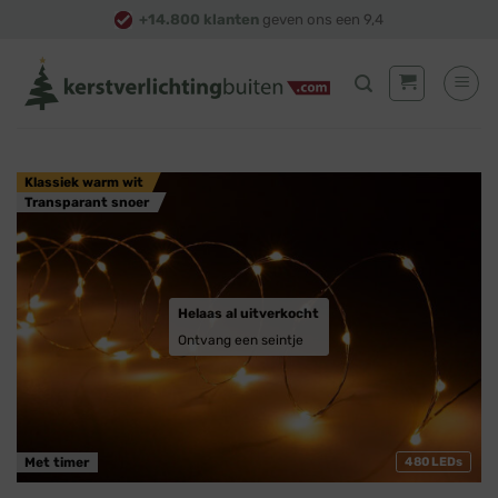
Skip
+14.800 klanten
geven ons een 9,4
to
content
Klassiek warm wit
Transparant snoer
Helaas al uitverkocht
Ontvang een seintje
Met timer
480 LEDs