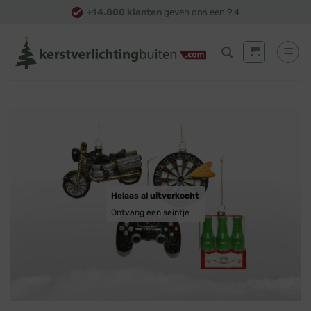
Skip
+14.800 klanten
geven ons een 9,4
to
content
Helaas al uitverkocht
Ontvang een seintje