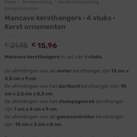
Home
/
Kerstversiering
/
Kerstboomversiering
/
Kerstornamenten
Mancave kersthangers · 4 stuks ·
Kerst ornamenten
Oorspronkelijke
Huidige
€
21,95
€
15,96
prijs
prijs
Mancave kersthangers
in set van 4
stuks
.
was:
is:
€ 21,95.
€ 15,96.
De afmetingen van de
motor
kersthanger zijn
13 cm x
4,5 cm x 9 cm
.
De afmetingen van het
dartbord
kersthanger zijn:
10
cm x 2,5 cm x 8,5 cm
.
De afmetingen van het
champagnerek
kersthanger
zijn
7 cm x 4 cm x 9 cm
.
De afmetingen van de
gamecontroller
kersthanger
zijn:
10 cm x 3 cm x 8 cm
.