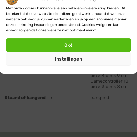
kerstboomversiering
Met onze cookies kunnen we je een betere winkelervaring bieden. Dit
kunststof / plastic
betekent dat deze website niet alleen goed werkt, maar dat we onze
Materiaal
:
(onbreekbaar)
website ook voor je kunnen verbeteren en je op een anonieme manier
onze marketing inspanningen ondersteund. Cookies weigeren kan
ervoor zorgen dat onze website niet optimaal werkt.
kerst ornamenten
Type
:
kersthangers
Oké
Motor 13 cm x 4,5
cm x 9 cm
Instellingen
Dartbord 10 cm x
Afmetingen L x B x
2,5 cm x 8,5 cm
:
H (cm)
Champagnerek 7
cm x 4 cm x 9 cm
Gamecontroller 10
cm x 3 cm x 8 cm
Staand of hangend
:
hangend