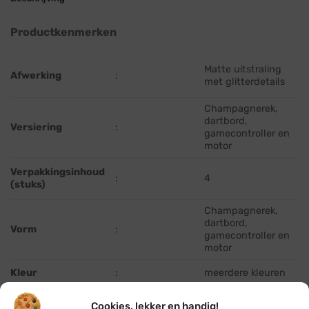
Productkenmerken
Matte uitstraling
Afwerking
:
met glitterdetails
Champagnerek,
dartbord,
Versiering
:
gamecontroller en
motor
Verpakkingsinhoud
:
4
(stuks)
Champagnerek,
dartbord,
Vorm
:
gamecontroller en
motor
Kleur
:
meerdere kleuren
binnen /
Geschikt voor
:
Cookies, lekker en handig!