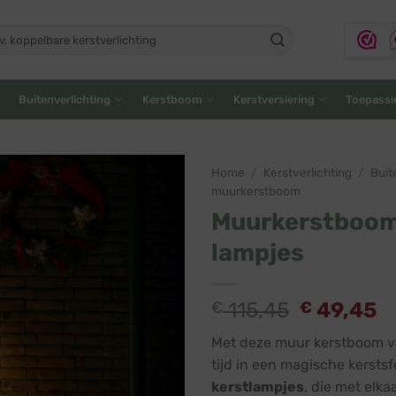
ken
:
Buitenverlichting
Kerstboom
Kerstversiering
Toepassi
Home
/
Kerstverlichting
/
Buit
muurkerstboom
Muurkerstboom F
lampjes
€
115,45
€
49,45
Met deze muur kerstboom 
tijd in een magische kerstsf
kerstlampjes
, die met elka