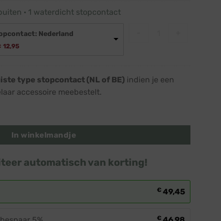
€ 25,95.
€ 23,45.
buiten · 1 waterdicht stopcontact
Tijdschakelaar buite
-
+
opcontact: Nederland
Oorspronkelijke
Huidige
12,95
€
rijs
prijs
was:
is:
 14,45.
€ 12,95.
uiste type stopcontact (NL of BE)
indien je een
elaar accessoire meebestelt.
meter · 180 lampjes aantal
In winkelmandje
iteer automatisch van korting!
€
49,45
€
n bespaar 5%
46,98