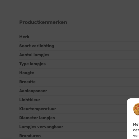
Productkenmerken
Merk
Soort verlichting
Aantal lampjes
Type lampjes
Hoogte
Breedte
Aanloopsnoer
Lichtkleur
Kleurtemperatuur
Diameter lampjes
Met
Lampjes vervangbaar
dez
Branduren
ver