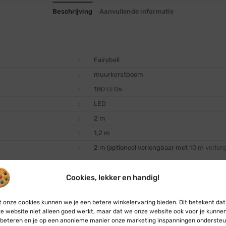
Beschrijving
Aanvullende informatie
:
Fairybell
:
muurkerstboom
:
180 LEDs
:
LED
:
2 m
:
1,2 m
:
2 m (optioneel verlengbaar met
10 m verlen
:
modern warm wit
:
2650 K
Cookies, lekker en handig!
:
Ø 5 mm
 onze cookies kunnen we je een betere winkelervaring bieden. Dit betekent dat
:
nee
e website niet alleen goed werkt, maar dat we onze website ook voor je kunne
:
+ 20.000 uur
beteren en je op een anonieme manier onze marketing inspanningen ondersteu