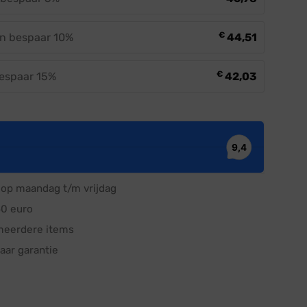
€
en bespaar 10%
44,51
€
bespaar 15%
42,03
op maandag t/m vrijdag
50 euro
meerdere items
aar garantie