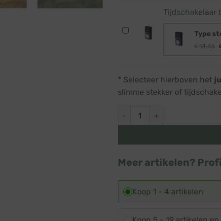
waterdicht
Tijdschakelaar 
stopcontact
·
Tijdschakelaar
Type st
Wi-
buiten
14,45
€
Fi
·
p
smart
1
€
plug
waterdicht
* Selecteer hierboven het
j
met
stopcontact
slimme stekker of tijdschak
app
Muurkerstboom Fairybell · 2 
Meer artikelen? Prof
Koop 1 - 4 artikelen
Koop 5 - 19 artikelen e