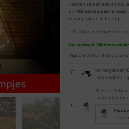
vormen samen een sprookje
en
120 centimeter breed
.
weinig ruimte in beslag.
> Klik hier voor meer inform
Op voorraad. Tijdens werkda
Tip:
bestel handige accessoi
Verlengsnoer 1
Verlengsnoer
kerstverlichting
10
meter
Slimme stekker 
·
smart plug met
Laagspanning
Slimme
kerstverlichting
Type st
stekker
·
25,95
·
IP44
€
1