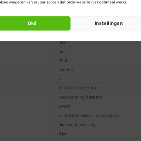
kies weigeren kan ervoor zorgen dat onze website niet optimaal werkt.
:
zwart
:
PVC
Oké
Instellingen
:
nee
:
ja, via optionele
schemerschakelaar
of
slim
:
nee
:
nee
:
IP44
:
adapter
:
ja
:
220-240 Volt / 50Hz
:
laagspanning (adapter)
:
6 Watt
:
ja, met optionele
slimme stekker
:
niet van toepassing
:
3 jaar