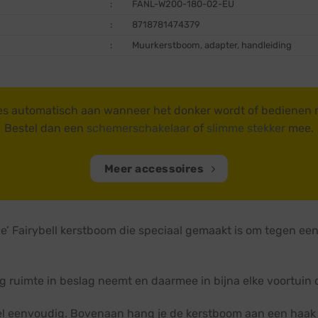
:
FANL-W200-180-02-EU
:
8718781474379
:
Muurkerstboom, adapter, handleiding
es automatisch aan wanneer het donker wordt of bedienen
Bestel dan een
schemerschakelaar
of
slimme stekker
mee.
Meer accessoires
e’ Fairybell kerstboom die speciaal gemaakt is om tegen een
ruimte in beslag neemt en daarmee in bijna elke voortuin of
eel eenvoudig. Bovenaan hang je de kerstboom aan een haak