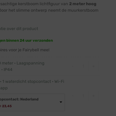
sachtige kerstboom lichtfiguur van
2 meter hoog
 Door het slimme ontwerp neemt de muurkerstboom
atie over dit product
gen binnen 24 uur verzonden
res voor je Fairybell mee!
0 meter · Laagspanning
Verlengsnoer 10 mete
-
+
 · IP44
· 1 waterdicht stopcontact · Wi-Fi
 app
Slimme stekker · 1 w
-
+
opcontact: Nederland
Oorspronkelijke
Huidige
23,45
€
prijs
prijs
was:
is: