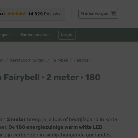
Winkelwagen
Login
ngen
Klantenservice
en
/
Kerstboom buiten
/
Fairybell
/
Fairybell
airybell · 2 meter · 180
van
2 meter
breng je je tuin of bedrijfspand in korte
eer. De
180 energiezuinige warm witte LED
ar zijn verbonden in sierlijk hangende guirlandes,