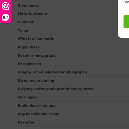
Coo
Kleur snoer
Materiaal snoer
9,4
Dimbaar
Timer
Effecten / animatie
Koppelbaar
Beschermingsgraad
Energiebron
Adapter of aansluitsnoer inbegrepen
Stroomvoorziening
Uitgangsvoltage adapter of energiebron
Vermogen
Bedienbaar met app
App beschikbaar voor
Garantie