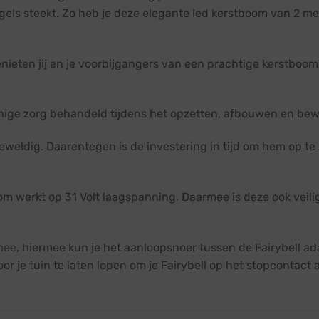
els steekt. Zo heb je deze elegante led kerstboom van 2 me
ieten jij en je voorbijgangers van een prachtige kerstboom
 enige zorg behandeld tijdens het opzetten, afbouwen en be
eweldig. Daarentegen is de investering in tijd om hem op te 
m werkt op 31 Volt laagspanning. Daarmee is deze ook veili
mee
, hiermee kun je het aanloopsnoer tussen de Fairybell a
r je tuin te laten lopen om je Fairybell op het stopcontact a