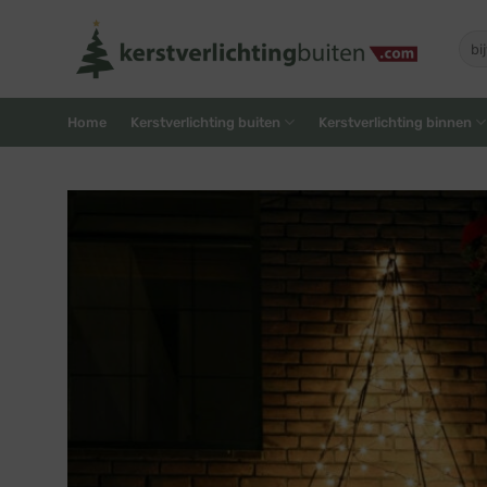
Skip
to
Zoe
naar
content
Home
Kerstverlichting buiten
Kerstverlichting binnen