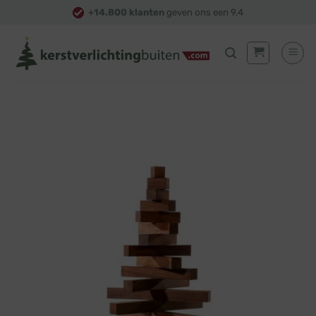
Skip
+14.800 klanten
geven ons een 9,4
to
content