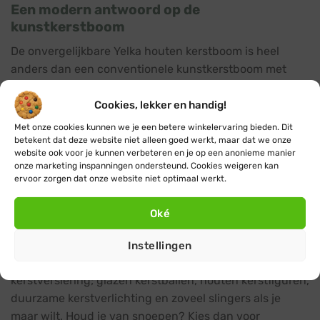
Een modern antwoord op de
kunstkerstboom
De onvergelijkbare Yelka houten kerstboom is heel
anders dan een conventionele kunstkerstboom met
dennennaalden van ijzerdraad en plastic. Wanneer je je
nieuwe Yelka kerstboom voor het eerst uitpakt, geniet
Cookies, lekker en handig!
je van een warm bad die de natuurlijke materialen en
Met onze cookies kunnen we je een betere winkelervaring bieden. Dit
de warme houtgeur teweeg brengen.
betekent dat deze website niet alleen goed werkt, maar dat we onze
website ook voor je kunnen verbeteren en je op een anonieme manier
onze marketing inspanningen ondersteund. Cookies weigeren kan
Je kunt genieten van een heel leven lang plezier van
ervoor zorgen dat onze website niet optimaal werkt.
de Yelka Walnut (walnoothout): Small 75 cm, door de
hoge kwaliteit. Dat betekent niet dat de Yelka houten
Oké
kerstboom er ieder jaar precies hetzelfde uit moet zien.
Je kunt de Yelka boom decoreren op allerlei
Instellingen
verschillende manieren en met diverse soorten
kerstversiering; glazen kerstballen, houten kerstfiguren,
duurzame kerstverlichting en zoveel slingers als je
maar wilt. Houd je van snoepen? Kies dan voor