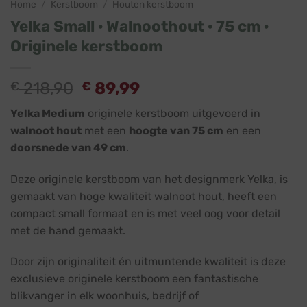
Home
/
Kerstboom
/
Houten kerstboom
Yelka Small · Walnoothout · 75 cm ·
Originele kerstboom
Oorspronkelijke
Huidige
€
218,90
€
89,99
prijs
prijs
Yelka Medium
originele kerstboom uitgevoerd in
was:
is:
walnoot hout
met een
hoogte van 75 cm
en een
€ 218,90.
€ 89,99.
doorsnede van 49 cm
.
Deze originele kerstboom van het designmerk Yelka, is
gemaakt van hoge kwaliteit walnoot hout, heeft een
compact small formaat en is met veel oog voor detail
met de hand gemaakt.
Door zijn originaliteit én uitmuntende kwaliteit is deze
exclusieve originele kerstboom een fantastische
blikvanger in elk woonhuis, bedrijf of