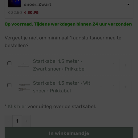
snoer: Zwart
32,50
30,95
€
€
Op voorraad. Tijdens werkdagen binnen 24 uur verzonden
Vergeet je niet om minimaal 1 aansluitsnoer mee te
bestellen?
Startkabel 1,5 meter ·
Startkabel 1,5
Startkabel
-
+
Zwart snoer · Prikkabel
1,5
meter
Startkabel 1,5 meter · Wit
Startkabel 1,5
·
Startkabel
-
+
snoer · Prikkabel
Zwart
1,5
snoer
meter
·
*
Klik hier
voor uitleg over de startkabel.
·
Prikkabel
Wit
Prikkabel · Lichtsnoer · Koppelbaar · Dimbaar · Lampen: Fila
snoer
·
In winkelmandje
Prikkabel