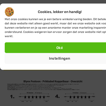
Cookies, lekker en handig!
Tip:
je lampjes automatisch aan wanneer
Met onze cookies kunnen we je een betere winkelervaring bieden. Dit betek
het donker wordt of bedienen met een
dat deze website niet alleen goed werkt, maar dat we onze website ook voo
kunnen verbeteren en je op een anonieme manier onze marketing inspanni
app?
ondersteund. Cookies weigeren kan ervoor zorgen dat onze website niet op
Bestel dan
werkt.
een
schemerschakelaar
of
slimme
stekker
mee.
Oké
Instellingen
Meer accessoires