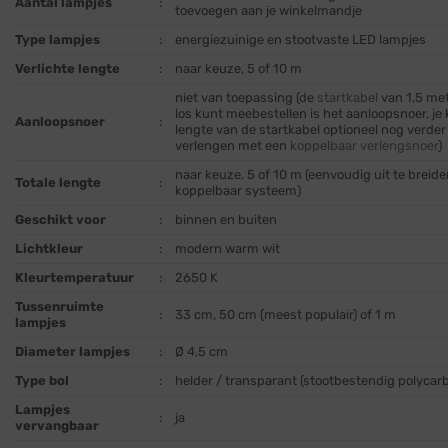
Aantal lampjes
:
toevoegen aan je winkelmandje
Type lampjes
:
energiezuinige en stootvaste LED lampjes
Verlichte lengte
:
naar keuze, 5 of 10 m
niet van toepassing (de
startkabel
van 1,5 met
los kunt meebestellen is het aanloopsnoer, je
Aanloopsnoer
:
lengte van de startkabel optioneel nog verder
verlengen met een
koppelbaar verlengsnoer
)
naar keuze, 5 of 10 m (eenvoudig uit te breid
Totale lengte
:
koppelbaar systeem)
Geschikt voor
:
binnen en buiten
Lichtkleur
:
modern warm wit
Kleurtemperatuur
:
2650 K
Tussenruimte
:
33 cm, 50 cm (meest populair) of 1 m
lampjes
Diameter lampjes
:
Ø 4,5 cm
Type bol
:
helder / transparant (stootbestendig polycar
Lampjes
:
ja
vervangbaar