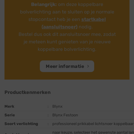
Belangrijk:
om deze koppelbare
bolverlichting aan te sluiten op je normale
stopcontact heb je een
startkabel
(aansluitsnoer)
nodig.
Bestel dus ook dit aansluitsnoer mee, zodat
je meteen kunt genieten van je nieuwe
koppelbare bolverlichting.
Meer informatie
Productkenmerken
Merk
:
Blynx
Serie
:
Blynx Festoon
Soort verlichting
:
professioneel prikkabel lichtsnoer koppelbaar
naar keuze, selecteer het gewenste aantal lam