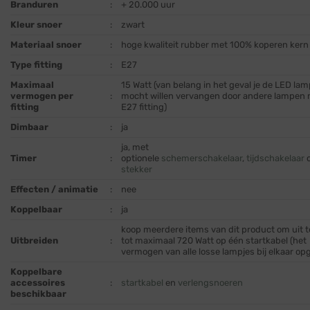
Branduren
:
+ 20.000 uur
Kleur snoer
:
zwart
Materiaal snoer
:
hoge kwaliteit rubber met 100% koperen kern
Type fitting
:
E27
Maximaal
15 Watt (van belang in het geval je de LED lam
vermogen per
:
mocht willen vervangen door andere lampen
fitting
E27 fitting)
Dimbaar
:
ja
ja, met
Timer
:
optionele
schemerschakelaar
,
tijdschakelaar
stekker
Effecten / animatie
:
nee
Koppelbaar
:
ja
koop meerdere items van dit product om uit t
Uitbreiden
:
tot maximaal 720 Watt op één startkabel (het
vermogen van alle losse lampjes bij elkaar op
Koppelbare
accessoires
:
startkabel
en
verlengsnoeren
beschikbaar