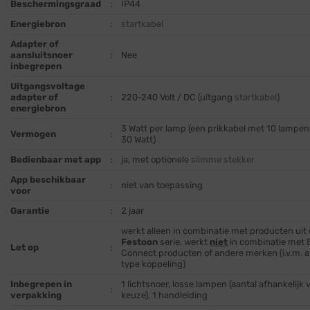
Beschermingsgraad
:
IP44
Energiebron
:
startkabel
Adapter of
aansluitsnoer
:
Nee
inbegrepen
Uitgangsvoltage
adapter of
:
220-240 Volt / DC (uitgang
startkabel
)
energiebron
3 Watt per lamp (een prikkabel met 10 lampen
Vermogen
:
30 Watt)
Bedienbaar met app
:
ja, met optionele
slimme stekker
App beschikbaar
:
niet van toepassing
voor
Garantie
:
2 jaar
werkt alleen in combinatie met producten uit
Festoon
serie, werkt
niet
in combinatie met 
Let op
:
Connect producten of andere merken (i.v.m. 
type koppeling)
Inbegrepen in
1 lichtsnoer, losse lampen (aantal afhankelijk 
:
verpakking
keuze), 1 handleiding