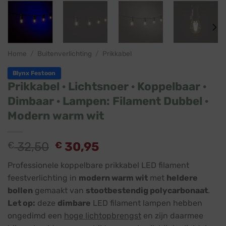
Home
/
Buitenverlichting
/
Prikkabel
Blynx Festoon
Prikkabel · Lichtsnoer · Koppelbaar ·
Dimbaar · Lampen: Filament Dubbel ·
Modern warm wit
€
32,50
€
30,95
Professionele koppelbare prikkabel LED filament
feestverlichting in
modern warm wit
met
heldere
bollen
gemaakt van
stootbestendig polycarbonaat
.
Let op:
deze
dimbare
LED filament lampen hebben
ongedimd een
hoge lichtopbrengst
en zijn daarmee