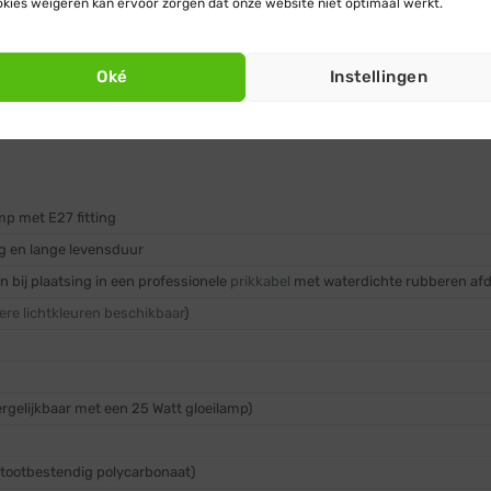
kies weigeren kan ervoor zorgen dat onze website niet optimaal werkt.
lamp is geschikt voor de bolvormige kerstverlichting produc
ichting samen met behulp van een koppelbare prikkabel zon
Oké
Instellingen
en. Natuurlijk kun je ook kiezen voor een complete prikkabel
mp met E27 fitting
ig en lange levensduur
n bij plaatsing in een professionele
prikkabel
met waterdichte rubberen afdi
ere lichtkleuren beschikbaar
)
rgelijkbaar met een 25 Watt gloeilamp)
(stootbestendig polycarbonaat)