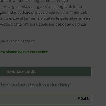
ilament lamp heeft ongedimd een
hoge
ee
zeer geschikt voor gebruik bij daglicht
. In de
gedimd met deze professionele
snoerdimmer LED
.
amp is zowel binnen als buiten te gebruiken in een
t waterdichte fittingen zoals aangeboden op onze
atie over dit product
gen binnen 24 uur verzonden
 Modern warm wit · Heldere bol · Dimbaar aantal
In winkelmandje
iteer automatisch van korting!
€
2,45