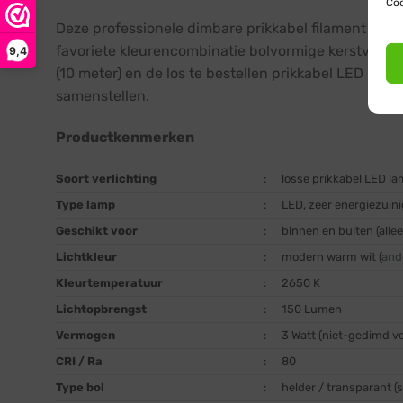
Coo
Deze professionele dimbare prikkabel filament LED 
favoriete kleurencombinatie bolvormige kerstverl
9,4
(10 meter) en de los te bestellen prikkabel LED lamp
samenstellen.
Productkenmerken
Soort verlichting
:
losse prikkabel LED la
Type lamp
:
LED, zeer energiezuin
Geschikt voor
:
binnen en buiten (allee
Lichtkleur
:
modern warm wit (
and
Kleurtemperatuur
:
2650 K
Lichtopbrengst
:
150 Lumen
Vermogen
:
3 Watt (niet-gedimd ve
CRI / Ra
:
80
Type bol
:
helder / transparant 