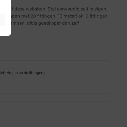
ten uit deze webshop. Stel eenvoudig zelf je eigen
der lampen met
20 fittingen
(10 meter) of
10 fittingen
 met lampen, dit is goedkoper dan zelf
chtringen op de fittingen)