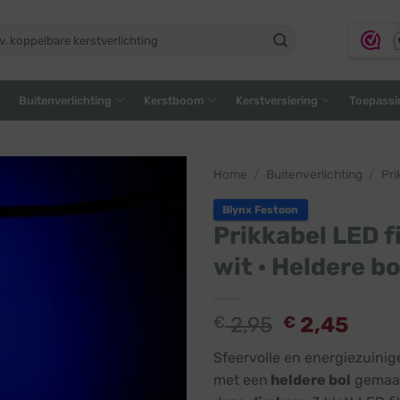
ken
:
Buitenverlichting
Kerstboom
Kerstversiering
Toepassi
Home
/
Buitenverlichting
/
Pri
Blynx Festoon
Prikkabel LED 
wit · Heldere bo
€
2,95
€
2,45
Sfeervolle en energiezuinig
met een
heldere bol
gemaa