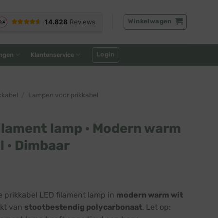
Winkelwagen
Login
ngen
Klantenservice
kkabel
/
Lampen voor prikkabel
filament lamp · Modern warm
l · Dimbaar
e prikkabel LED filament lamp in
modern warm wit
kt van
stootbestendig polycarbonaat
. Let op: