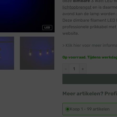
deze
dimbare
3 Watt LED f
lichtopbrengst
en is daarm
avond kan de lamp worden 
Deze dimbare filament LED l
professionele prikkabel me
LED
website.
> Klik hier voor meer inform
Op voorraad. Tijdens werkda
Prikkabel LED filament lamp ·
Meer artikelen? Prof
Koop 1 - 99 artikelen