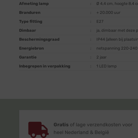
Afmeting lamp
:
Ø 4,4 cm, hoogte 8,4 
Branduren
:
+ 20.000 uur
Type fitting
:
E27
Dimbaar
:
ja, dimbaar met deze 
Beschermingsgraad
:
IP44 (alleen bij plaats
Energiebron
:
netspanning 220-240 
Garantie
:
2 jaar
Inbegrepen in verpakking
:
1 LED lamp
Gratis
of lage verzendkosten voor
heel Nederland & België