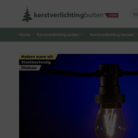
Skip
to
Zoe
naar
content
Home
Kerstverlichting buiten
Kerstverlichting binnen
Modern warm wit
Stootbestendig
Dimbaar