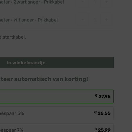
-
+
eter · Zwart snoer · Prikkabel
Startkabel 1,5 meter 
-
+
eter · Wit snoer · Prikkabel
e startkabel.
lbaar · 1 kleur · Groen aantal
In winkelmandje
iteer automatisch van korting!
€
27,95
€
 bespaar 5%
26,55
€
 bespaar 7%
25,99