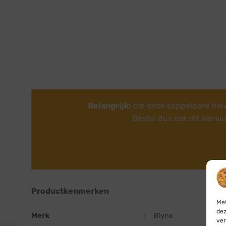
Belangrijk:
om deze koppelbare bolve
Bestel dus ook dit aansl
Productkenmerken
Met
dez
Merk
:
Blynx
ver