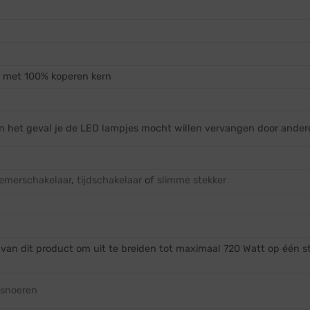
r met 100% koperen kern
in het geval je de LED lampjes mocht willen vervangen door ander
emerschakelaar
,
tijdschakelaar
of
slimme stekker
van dit product om uit te breiden tot maximaal 720 Watt op één sta
gsnoeren