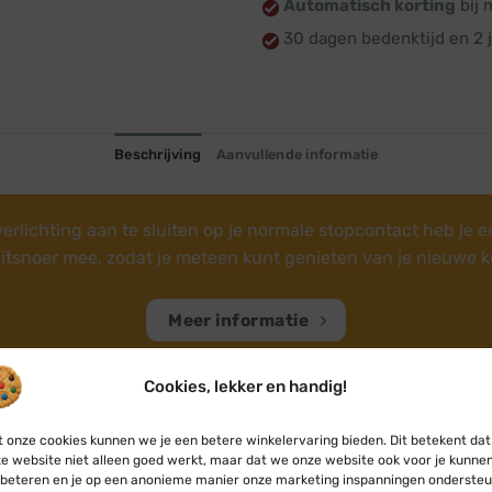
Automatisch korting
bij 
30 dagen bedenktijd en 2 j
Beschrijving
Aanvullende informatie
rlichting aan te sluiten op je normale stopcontact heb je 
uitsnoer mee, zodat je meteen kunt genieten van je nieuwe k
Meer informatie
Cookies, lekker en handig!
 onze cookies kunnen we je een betere winkelervaring bieden. Dit betekent dat
e website niet alleen goed werkt, maar dat we onze website ook voor je kunne
beteren en je op een anonieme manier onze marketing inspanningen ondersteu