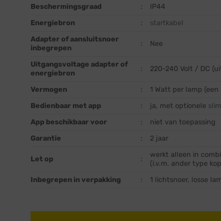
Beschermingsgraad
:
IP44
Energiebron
:
startkabel
Adapter of aansluitsnoer
:
Nee
inbegrepen
Uitgangsvoltage adapter of
:
220-240 Volt / DC (
energiebron
Vermogen
:
1 Watt per lamp (een
Bedienbaar met app
:
ja, met optionele
sli
App beschikbaar voor
:
niet van toepassing
Garantie
:
2 jaar
werkt alleen in comb
Let op
:
(i.v.m. ander type ko
Inbegrepen in verpakking
:
1 lichtsnoer, losse l