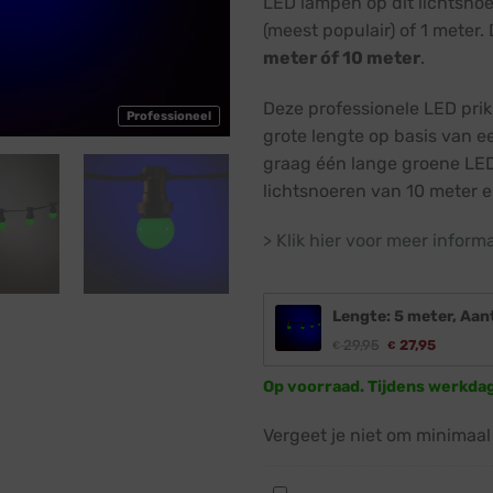
LED lampen op dit lichtsnoe
(meest populair) of 1 meter.
meter óf 10 meter
.
Deze professionele LED prik
Professioneel
grote lengte op basis van ee
graag één lange groene LED
lichtsnoeren van 10 meter e
> Klik hier voor meer inform
Lengte: 5 meter, Aan
29,95
27,95
€
€
Op voorraad. Tijdens werkda
Vergeet je niet om minimaal