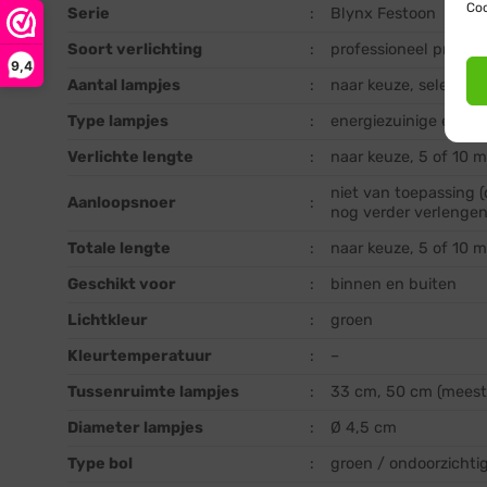
Coo
Serie
:
Blynx Festoon
Soort verlichting
:
professioneel prikkab
9,4
Aantal lampjes
:
naar keuze, selectee
Type lampjes
:
energiezuinige en st
Verlichte lengte
:
naar keuze, 5 of 10 
niet van toepassing 
Aanloopsnoer
:
nog verder verlenge
Totale lengte
:
naar keuze, 5 of 10 
Geschikt voor
:
binnen en buiten
Lichtkleur
:
groen
Kleurtemperatuur
:
–
Tussenruimte lampjes
:
33 cm, 50 cm (meest 
Diameter lampjes
:
Ø 4,5 cm
Type bol
:
groen / ondoorzichti