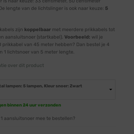
r is naar keuze: 33 centimeter, 50 centimeter
 De lengte van de lichtslinger is ook naar keuze:
5
kabels zijn
koppelbaar
met meerdere prikkabels tot
n aansluitsnoer (startkabel).
Voorbeeld:
wil je
 prikkabel van 45 meter hebben? Dan bestel je 4
n 1 lichtsnoer van 5 meter lengte.
atie over dit product
tal lampen: 5 lampen, Kleur snoer: Zwart
gen binnen 24 uur verzonden
 1 aansluitsnoer mee te bestellen?
Startkabel 1,5 meter 