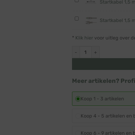
Startkabel
Startkabel 1,5 m
1,5
meter
Startkabel
Startkabel 1,5 m
·
1,5
Zwart
meter
snoer
*
Klik hier
voor uitleg over d
·
·
Wit
Prikkabel
Prikkabel · Lichtsnoer · Koppe
snoer
·
Prikkabel
Meer artikelen? Prof
Koop 1 - 3 artikelen
Koop 4 - 5 artikelen en
Koop 6 - 9 artikelen en