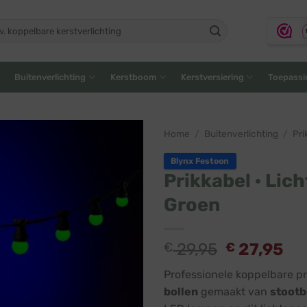
ken
:
Buitenverlichting
Kerstboom
Kerstversiering
Toepassi
Home
/
Buitenverlichting
/
Pri
Blynx Festoon
Prikkabel · Lich
Groen
€
29,95
€
27,95
Professionele koppelbare pr
bollen
gemaakt van
stootb