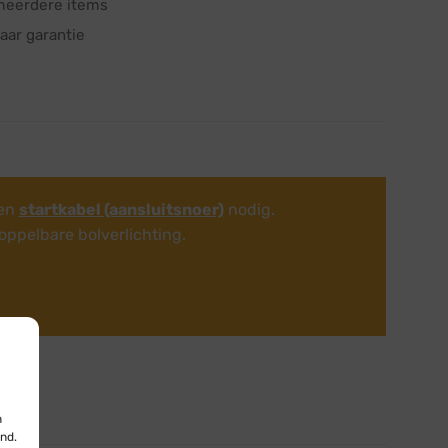
meerdere items
aar garantie
een
startkabel (aansluitsnoer)
nodig.
oppelbare bolverlichting.
n
nd.