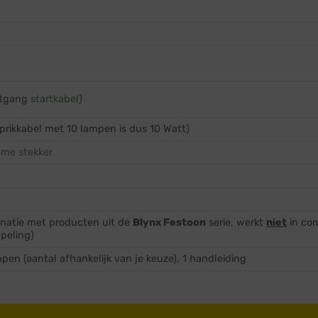
uitgang
startkabel
)
 prikkabel met 10 lampen is dus 10 Watt)
mme stekker
inatie met producten uit de
Blynx Festoon
serie, werkt
niet
in co
ppeling)
ampen (aantal afhankelijk van je keuze), 1 handleiding