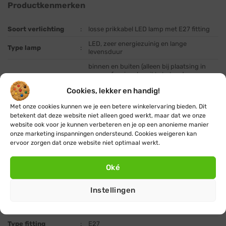
Productkenmerken
Soort verlichting
:
losse prikkabel LED lamp met E27 fitting
LED, zeer energiezuinig en lange
Type lamp
:
levensduur
binnen en buiten (alleen bij plaatsing in
een professionele
prikkabel
met
Geschikt voor
:
waterdichte rubberen afdichtringen op de
Cookies, lekker en handig!
fittingen)
Lichtkleur
:
groen (
andere lichtkleuren beschikbaar
)
Met onze cookies kunnen we je een betere winkelervaring bieden. Dit
betekent dat deze website niet alleen goed werkt, maar dat we onze
Kleurtemperatuur
:
–
website ook voor je kunnen verbeteren en je op een anonieme manier
onze marketing inspanningen ondersteund. Cookies weigeren kan
Lichtopbrengst
:
6 Lumen
ervoor zorgen dat onze website niet optimaal werkt.
1 Watt (vergelijkbaar met een 8 Watt
Vermogen
:
gloeilamp)
Oké
ondoorzichtig (stootbestendig
Type bol
:
polycarbonaat)
Instellingen
Afmeting lamp
:
Ø 4,5 cm, hoogte 6,9 cm
Branduren
:
+ 20.000 uur
Type fitting
:
E27