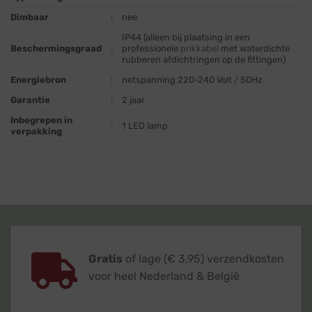
Dimbaar
:
nee
IP44 (alleen bij plaatsing in een
Beschermingsgraad
:
professionele
prikkabel
met waterdichte
rubberen afdichtringen op de fittingen)
Energiebron
:
netspanning 220-240 Volt / 50Hz
Garantie
:
2 jaar
Inbegrepen in
:
1 LED lamp
verpakking
Gratis
of lage (€ 3,95) verzendkosten
voor heel Nederland & België