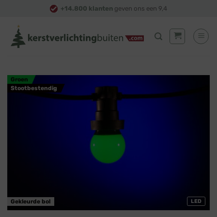
Skip
+14.800 klanten
geven ons een 9,4
to
content
Groen
Stootbestendig
Gekleurde bol
LED