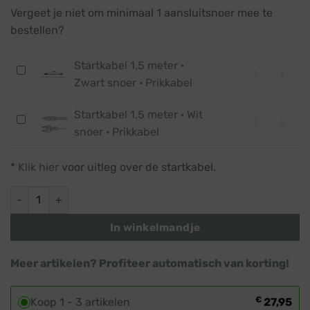
Vergeet je niet om minimaal 1 aansluitsnoer mee te
bestellen?
Startkabel 1,5 meter ·
Startkabel 1,5
Startkabel
-
+
Zwart snoer · Prikkabel
1,5
meter
Startkabel 1,5 meter · Wit
Startkabel 1,5
·
Startkabel
-
+
snoer · Prikkabel
Zwart
1,5
snoer
meter
·
*
Klik hier
voor uitleg over de startkabel.
·
Prikkabel
Wit
Prikkabel · Lichtsnoer · Koppelbaar · Lampen: Modern warm wi
snoer
·
In winkelmandje
Prikkabel
Meer artikelen? Profiteer automatisch van korting!
€
Koop 1 - 3 artikelen
27,95