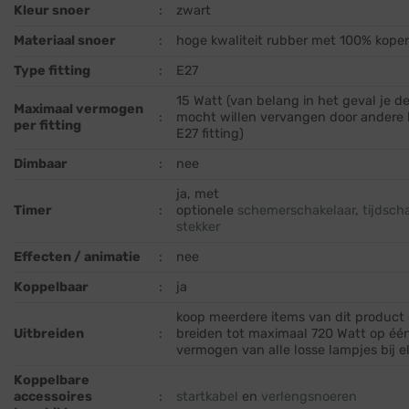
Kleur snoer
:
zwart
Materiaal snoer
:
hoge kwaliteit rubber met 100% kope
Type fitting
:
E27
15 Watt (van belang in het geval je d
Maximaal vermogen
:
mocht willen vervangen door andere
per fitting
E27 fitting)
Dimbaar
:
nee
ja, met
Timer
:
optionele
schemerschakelaar
,
tijdsch
stekker
Effecten / animatie
:
nee
Koppelbaar
:
ja
koop meerdere items van dit product 
Uitbreiden
:
breiden tot maximaal 720 Watt op één
vermogen van alle losse lampjes bij e
Koppelbare
accessoires
:
startkabel
en
verlengsnoeren