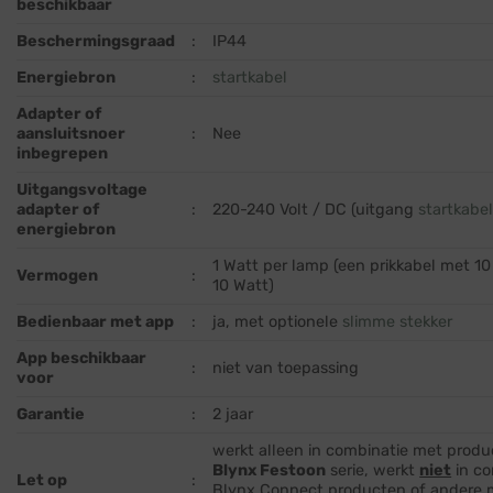
beschikbaar
Beschermingsgraad
:
IP44
Energiebron
:
startkabel
Adapter of
aansluitsnoer
:
Nee
inbegrepen
Uitgangsvoltage
adapter of
:
220-240 Volt / DC (uitgang
startkabe
energiebron
1 Watt per lamp (een prikkabel met 10
Vermogen
:
10 Watt)
Bedienbaar met app
:
ja, met optionele
slimme stekker
App beschikbaar
:
niet van toepassing
voor
Garantie
:
2 jaar
werkt alleen in combinatie met produ
Blynx Festoon
serie, werkt
niet
in co
Let op
:
Blynx Connect producten of andere m