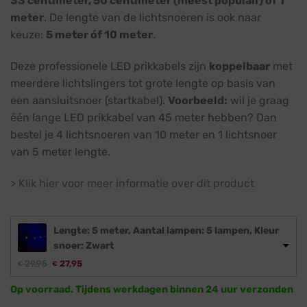
33 centimeter, 50 centimeter (meest populair) of 1
meter
. De lengte van de lichtsnoeren is ook naar
keuze:
5 meter óf 10 meter
.
Deze professionele LED prikkabels zijn
koppelbaar
met
meerdere lichtslingers tot grote lengte op basis van
een aansluitsnoer (startkabel).
Voorbeeld:
wil je graag
één lange LED prikkabel van 45 meter hebben? Dan
bestel je 4 lichtsnoeren van 10 meter en 1 lichtsnoer
van 5 meter lengte.
> Klik hier voor meer informatie over dit product
Lengte: 5 meter, Aantal lampen: 5 lampen, Kleur
snoer: Zwart
29,95
27,95
€
€
Op voorraad. Tijdens werkdagen binnen 24 uur verzonden