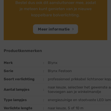
Bestel dus ook dit aansluitsnoer mee, zodat
je meteen kunt genieten van je nieuwe
koppelbare bolverlichting.
Meer informatie
Productkenmerken
Merk
:
Blynx
Serie
:
Blynx Festoon
Soort verlichting
:
professioneel prikkabel lichtsnoer ko
naar keuze, selecteer het gewenste aa
Aantal lampjes
:
toevoegen aan je winkelmandje
Type lampjes
:
energiezuinige en stootvaste LED lam
Verlichte lengte
:
naar keuze, 5 of 10 m