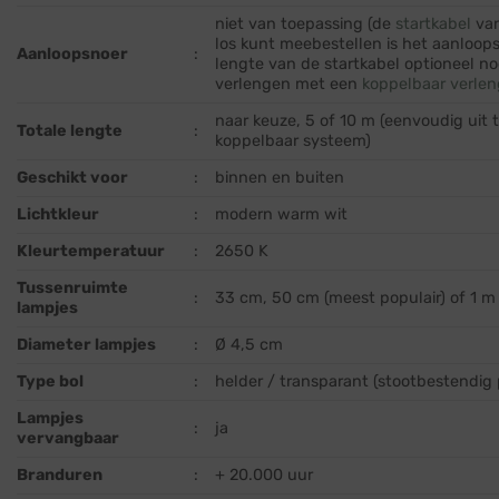
niet van toepassing (de
startkabel
van
los kunt meebestellen is het aanloops
Aanloopsnoer
:
lengte van de startkabel optioneel n
verlengen met een
koppelbaar verlen
naar keuze, 5 of 10 m (eenvoudig uit 
Totale lengte
:
koppelbaar systeem)
Geschikt voor
:
binnen en buiten
Lichtkleur
:
modern warm wit
Kleurtemperatuur
:
2650 K
Tussenruimte
:
33 cm, 50 cm (meest populair) of 1 m
lampjes
Diameter lampjes
:
Ø 4,5 cm
Type bol
:
helder / transparant (stootbestendig
Lampjes
:
ja
vervangbaar
Branduren
:
+ 20.000 uur