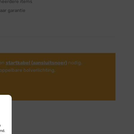
meerdere items
aar garantie
een
startkabel (aansluitsnoer)
nodig.
oppelbare bolverlichting.
n
nd.