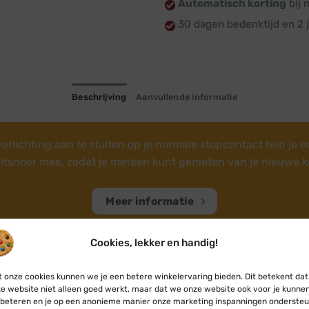
Automatisch korting
bij 
30 dagen bedenktijd en 2 j
Beschrijving
Aanvullende informatie
rlichting aan te sluiten op je normale stopcontact heb je 
uitsnoer mee, zodat je meteen kunt genieten van je nieuwe k
Meer informatie
Cookies, lekker en handig!
 onze cookies kunnen we je een betere winkelervaring bieden. Dit betekent dat
e website niet alleen goed werkt, maar dat we onze website ook voor je kunne
beteren en je op een anonieme manier onze marketing inspanningen ondersteu