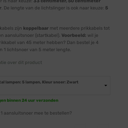
r is naar keuze:
33 centimeter, 50 centimeter
r
. De lengte van de lichtslinger is ook naar keuze:
5
kabels zijn
koppelbaar
met meerdere prikkabels tot
n aansluitsnoer (startkabel).
Voorbeeld:
wil je
rikkabel van 45 meter hebben? Dan bestel je 4
n 1 lichtsnoer van 5 meter lengte.
atie over dit product
tal lampen: 5 lampen, Kleur snoer: Zwart
gen binnen 24 uur verzonden
 1 aansluitsnoer mee te bestellen?
Startkabel 1,5 meter 