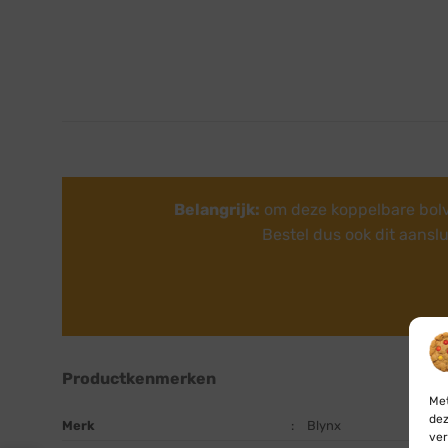
Belangrijk:
om deze koppelbare bolve
Bestel dus ook dit aansl
Productkenmerken
Met
dez
Merk
:
Blynx
ver