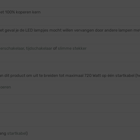
met 100% koperen kern
het geval je de LED lampjes mocht willen vervangen door andere lampen met
erschakelaar
,
tijdschakelaar
of
slimme stekker
 dit product om uit te breiden tot maximaal 720 Watt op één startkabel (he
noeren
gang
startkabel
)