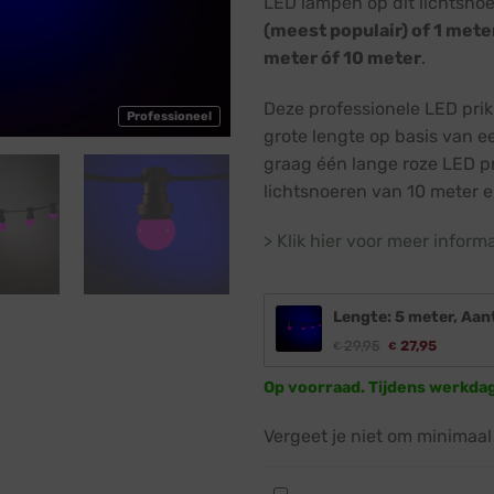
LED lampen op dit lichtsnoe
(meest populair) of 1 mete
meter óf 10 meter
.
Deze professionele LED prik
Professioneel
grote lengte op basis van ee
graag één lange roze LED p
lichtsnoeren van 10 meter e
> Klik hier voor meer inform
Lengte: 5 meter, Aan
29,95
27,95
€
€
Op voorraad. Tijdens werkda
Vergeet je niet om minimaal