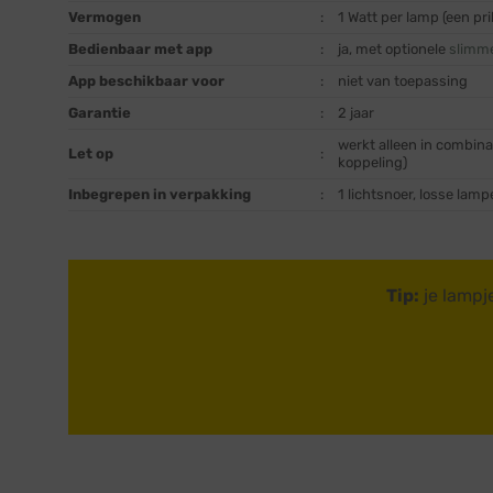
Vermogen
:
1 Watt per lamp (een pr
Bedienbaar met app
:
ja, met optionele
slimme
App beschikbaar voor
:
niet van toepassing
Garantie
:
2 jaar
werkt alleen in combin
Let op
:
koppeling)
Inbegrepen in verpakking
:
1 lichtsnoer, losse lamp
Tip:
je lampj