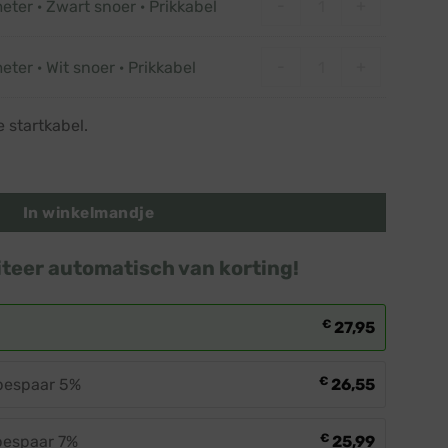
-
+
eter · Zwart snoer · Prikkabel
Startkabel 1,5 meter 
-
+
eter · Wit snoer · Prikkabel
e startkabel.
elbaar · Lampen: Roze · Roze bol aantal
In winkelmandje
iteer automatisch van korting!
€
27,95
€
 bespaar 5%
26,55
€
 bespaar 7%
25,99