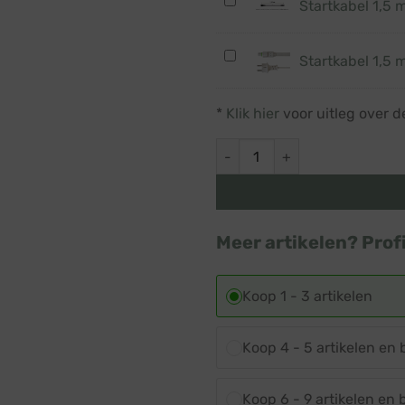
Startkabel
Startkabel 1,5 m
1,5
meter
Startkabel
Startkabel 1,5 m
·
1,5
Zwart
meter
snoer
*
Klik hier
voor uitleg over d
·
·
Wit
Prikkabel
Prikkabel · Lichtsnoer · Kopp
snoer
·
Prikkabel
Meer artikelen? Prof
Koop 1 - 3 artikelen
Koop 4 - 5 artikelen en
Koop 6 - 9 artikelen en