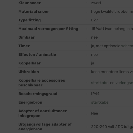
Kleur snoer
:
zwart
Materiaal snoer
:
hoge kwaliteit rubber 
Type fitting
:
E27
Maximaal vermogen per fitting
:
15 Watt (van belang in 
Dimbaar
:
nee
Timer
:
ja, met optionele
schem
Effecten / animatie
:
nee
Koppelbaar
:
ja
Uitbreiden
:
koop meerdere items van
Koppelbare accessoires
:
startkabel
en
verlengs
beschikbaar
Beschermingsgraad
:
IP44
Energiebron
:
startkabel
Adapter of aansluitsnoer
:
Nee
inbegrepen
Uitgangsvoltage adapter of
:
220-240 Volt / DC (uit
energiebron