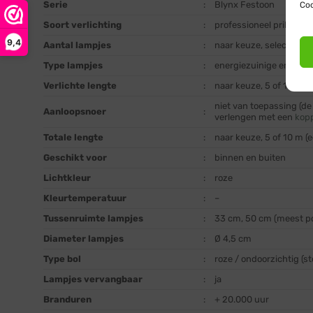
Serie
:
Blynx Festoon
Coo
Soort verlichting
:
professioneel prikkabel
9,4
Aantal lampjes
:
naar keuze, selecteer 
Type lampjes
:
energiezuinige en stoo
Verlichte lengte
:
naar keuze, 5 of 10 m
niet van toepassing (d
Aanloopsnoer
:
verlengen met een
kop
Totale lengte
:
naar keuze, 5 of 10 m (
Geschikt voor
:
binnen en buiten
Lichtkleur
:
roze
Kleurtemperatuur
:
–
Tussenruimte lampjes
:
33 cm, 50 cm (meest po
Diameter lampjes
:
Ø 4,5 cm
Type bol
:
roze / ondoorzichtig (
Lampjes vervangbaar
:
ja
Branduren
:
+ 20.000 uur