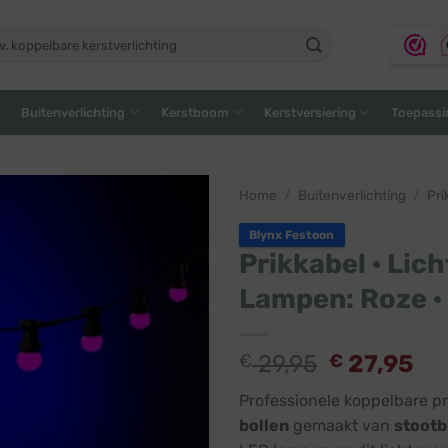
ken
:
Buitenverlichting
Kerstboom
Kerstversiering
Toepassi
Home
/
Buitenverlichting
/
Pri
Blynx Festoon
Prikkabel · Lich
Lampen: Roze ·
€
29,95
€
27,95
Professionele koppelbare pr
bollen
gemaakt van
stootb