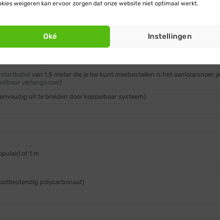
kies weigeren kan ervoor zorgen dat onze website niet optimaal werkt.
 lichtsnoer koppelbaar
het gewenste aantal lampjes bij toevoegen aan je winkelmandje
Oké
Instellingen
tvaste LED lampjes
e
startkabel
van 1,5 meter die je los kunt meebestellen is het aanloopsnoer, j
pelbaar verlengsnoer
)
eenvoudig uit te breiden door koppelbaar systeem)
pulair) of 1 m
stootbestendig polycarbonaat)