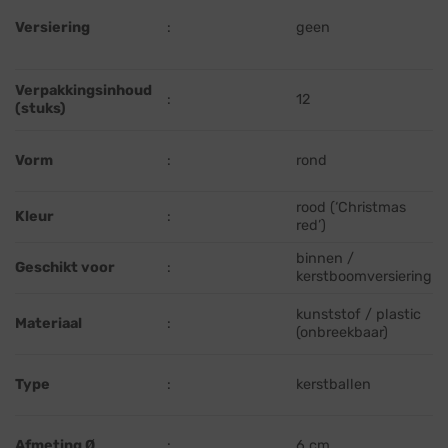
Versiering
:
geen
Verpakkingsinhoud
:
12
(stuks)
Vorm
:
rond
rood (‘Christmas
Kleur
:
red’)
binnen /
Geschikt voor
:
kerstboomversiering
kunststof / plastic
Materiaal
:
(onbreekbaar)
Type
:
kerstballen
Afmeting Ø
:
6 cm