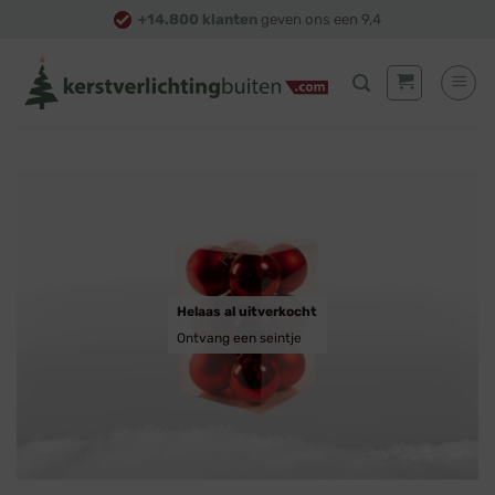
Skip
+14.800 klanten
geven ons een 9,4
to
content
Helaas al uitverkocht
Ontvang een seintje