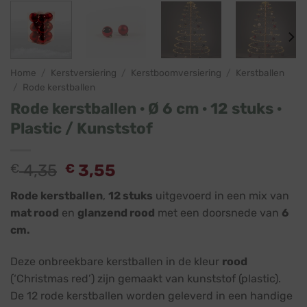
Home
/
Kerstversiering
/
Kerstboomversiering
/
Kerstballen
/
Rode kerstballen
Rode kerstballen · Ø 6 cm · 12 stuks ·
Plastic / Kunststof
Oorspronkelijke
Huidige
€
4,35
€
3,55
prijs
prijs
Rode kerstballen
,
12 stuks
uitgevoerd in een mix van
was:
is:
mat rood
en
glanzend rood
met een doorsnede van
6
€ 4,35.
€ 3,55.
cm.
Deze onbreekbare kerstballen in de kleur
rood
(‘Christmas red’) zijn gemaakt van kunststof (plastic).
De 12 rode kerstballen worden geleverd in een handige