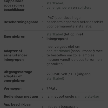
Koppelbare
startkabel
,
accessoires
:
verlengsnoeren
en
splitters
beschikbaar
IP67 (door deze hoge
Beschermingsgraad
:
beschermingsgraad beter geschikt
voor permanente installatie)
startkabel
(let op:
niet
Energiebron
:
inbegrepen
)
nee, vergeet niet om
Adapter of
een
startkabel
(aansluitsnoer) mee
aansluitsnoer
:
te bestellen om zo je lampjes
inbegrepen
meteen vanuit de doos te kunnen
gebruiken
Uitgangsvoltage
220-240 Volt / DC (uitgang
adapter of
:
startkabel
)
energiebron
Vermogen
:
7 Watt
Bedienbaar met app
:
ja, met optionele
slimme stekker
App beschikbaar
:
niet van toepassing