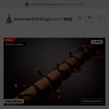
Skip
+14.800 klanten
geven ons een 9,4
to
content
Rood
💧 IP67
Zwart snoer
Koppelbaar
Professioneel