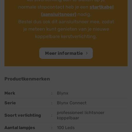
normale stopcontact heb je een
startkabel
(aansluitsnoer)
nodig.
Bestel dus ook dit aansluitsnoer mee, zodat
je meteen kunt genieten van je nieuwe
koppelbare kerstverlichting.
Meer informatie
Productkenmerken
Merk
:
Blynx
Serie
:
Blynx Connect
professioneel lichtsnoer
Soort verlichting
:
koppelbaar
Aantal lampjes
:
100 Leds