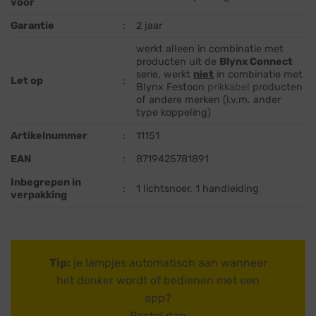
voor
Garantie
:
2 jaar
werkt alleen in combinatie met
producten uit de
Blynx Connect
serie, werkt
niet
in combinatie met
Let op
:
Blynx Festoon
prikkabel
producten
of andere merken (i.v.m. ander
type koppeling)
Artikelnummer
:
11151
EAN
:
8719425781891
Inbegrepen in
:
1 lichtsnoer, 1 handleiding
verpakking
Tip:
je lampjes automatisch aan wanneer
het donker wordt of bedienen met een
app?
Bestel dan