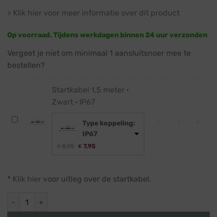
> Klik hier voor meer informatie over dit product
Op voorraad. Tijdens werkdagen binnen 24 uur verzonden
Vergeet je niet om minimaal 1 aansluitsnoer mee te
bestellen?
Startkabel 1,5 meter ·
Zwart · IP67
Startkabel 1,5
Startkabel
-
+
Type koppeling:
1,5
IP67
meter
Oorspronkelijke
Huidige
8,95
7,95
€
€
·
prijs
prijs
was:
is:
Zwart
€ 8,95.
€ 7,95.
·
*
Klik hier
voor uitleg over de startkabel.
IP67
Rode kerstverlichting · Koppelbaar · 10m · 100 LED · IP67 aan