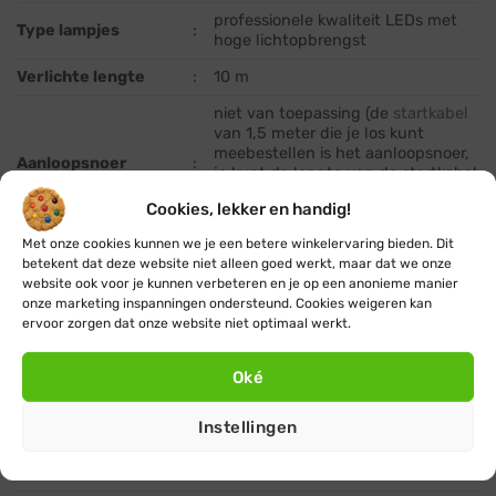
professionele kwaliteit LEDs met
Type lampjes
:
hoge lichtopbrengst
Verlichte lengte
:
10 m
niet van toepassing (de
startkabel
van 1,5 meter die je los kunt
meebestellen is het aanloopsnoer,
Aanloopsnoer
:
je kunt de lengte van de startkabel
optioneel nog verder verlengen
Cookies, lekker en handig!
met een
koppelbaar verlengsnoer
)
Met onze cookies kunnen we je een betere winkelervaring bieden. Dit
10 m (eenvoudig uit te breiden
Totale lengte
:
betekent dat deze website niet alleen goed werkt, maar dat we onze
door koppelbaar systeem)
website ook voor je kunnen verbeteren en je op een anonieme manier
onze marketing inspanningen ondersteund. Cookies weigeren kan
Geschikt voor
:
binnen en buiten
ervoor zorgen dat onze website niet optimaal werkt.
Lichtkleur
:
rood
Oké
Kleurtemperatuur
:
–
Tussenruimte
:
10 cm
Instellingen
lampjes
Diameter lampjes
:
Ø 7 mm