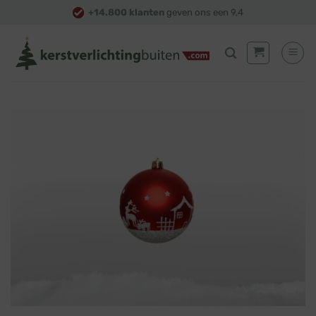
Skip
+14.800 klanten
geven ons een 9,4
to
content