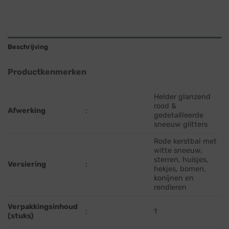
Beschrijving
Productkenmerken
Helder glanzend
rood &
Afwerking
:
gedetailleerde
sneeuw glitters
Rode kerstbal met
witte sneeuw,
sterren, huisjes,
Versiering
:
hekjes, bomen,
konijnen en
rendieren
Verpakkingsinhoud
:
1
(stuks)