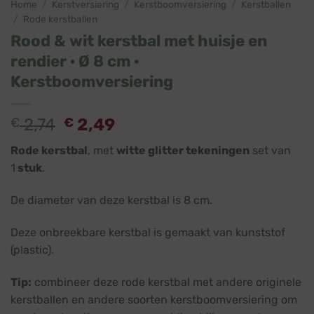
Home
/
Kerstversiering
/
Kerstboomversiering
/
Kerstballen
/
Rode kerstballen
Rood & wit kerstbal met huisje en
rendier · Ø 8 cm ·
Kerstboomversiering
Oorspronkelijke
Huidige
€
2,74
€
2,49
prijs
prijs
Rode kerstbal
, met
witte glitter tekeningen
set van
was:
is:
1
stuk
.
€ 2,74.
€ 2,49.
De diameter van deze kerstbal is 8 cm.
Deze onbreekbare kerstbal is gemaakt van kunststof
(plastic).
Tip:
combineer deze rode kerstbal met andere originele
kerstballen en andere soorten kerstboomversiering om