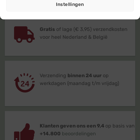
Instellingen
Gratis
of lage (€ 3,95) verzendkosten
voor heel Nederland & België
Verzending
binnen 24 uur
op
werkdagen (maandag t/m vrijdag)
Klanten geven ons een 9,4
op basis van
+14.800
beoordelingen