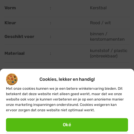
Vorm
:
Kerstbal
Kleur
:
Rood / wit
binnen /
Geschikt voor
:
kerstornamenten
kunststof / plastic
Materiaal
:
(onbreekbaar)
Type
:
Kerstbal
Cookies, lekker en handig!
Afmetingen L x B x
Met onze cookies kunnen we je een betere winkelervaring bieden. Dit
:
Ø 8 cm
H (cm)
betekent dat deze website niet alleen goed werkt, maar dat we onze
website ook voor je kunnen verbeteren en je op een anonieme manier
Staand of hangend
:
hangend
onze marketing inspanningen ondersteund. Cookies weigeren kan
ervoor zorgen dat onze website niet optimaal werkt.
Oké