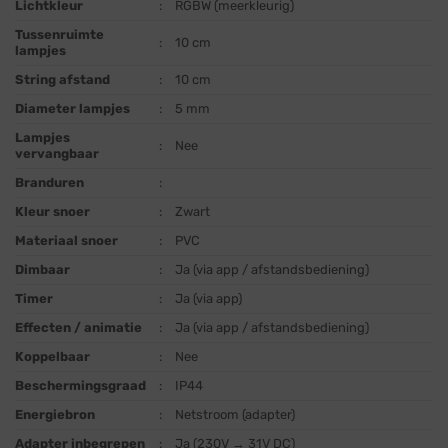
Lichtkleur
:
RGBW (meerkleurig)
Tussenruimte
:
10 cm
lampjes
String afstand
:
10 cm
Diameter lampjes
:
5 mm
Lampjes
:
Nee
vervangbaar
Branduren
:
Kleur snoer
:
Zwart
Materiaal snoer
:
PVC
Dimbaar
:
Ja (via app / afstandsbediening)
Timer
:
Ja (via app)
Effecten / animatie
:
Ja (via app / afstandsbediening)
Koppelbaar
:
Nee
Beschermingsgraad
:
IP44
Energiebron
:
Netstroom (adapter)
Adapter inbegrepen
:
Ja (230V → 31V DC)