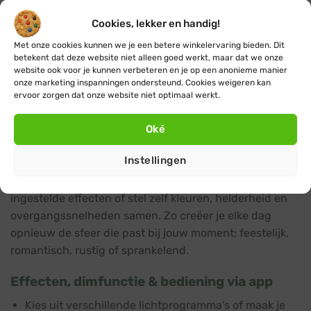
lampjes. Het lichtgordijn is eenvoudig draadloos te
bedienen via Wifi of Bluetooth, met behulp van de
Cookies, lekker en handig!
bijbehorende smartphone-app (iOS & Android) of de
Met onze cookies kunnen we je een betere winkelervaring bieden. Dit
meegeleverde afstandsbediening. Zo kies je met één tik
betekent dat deze website niet alleen goed werkt, maar dat we onze
website ook voor je kunnen verbeteren en je op een anonieme manier
de gewenste kleur en lichtstijl, van zacht en warm tot
onze marketing inspanningen ondersteund. Cookies weigeren kan
speels en kleurrijk.
ervoor zorgen dat onze website niet optimaal werkt.
Meerkleurig lichtgordijn met instelbare
Oké
scènes
Instellingen
Met de app heb je volledige controle over de uitstraling
van het lichtgordijn. Kies uit verschillende vooraf
ingestelde effecten of stel zelf kleuren, helderheid en
overgangssnelheden samen. Zo creëer je elke dag
opnieuw de sfeer die past bij jouw moment: feestelijk,
romantisch, rustig of sprankelend.
Effecten, dimfunctie & bediening via app
Kies uit verschillende lichtprogramma’s of maak je