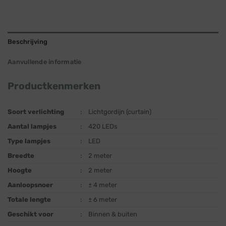
Beschrijving
Aanvullende informatie
Productkenmerken
Soort verlichting
:
Lichtgordijn (curtain)
Aantal lampjes
:
420 LEDs
Type lampjes
:
LED
Breedte
:
2 meter
Hoogte
:
2 meter
Aanloopsnoer
:
± 4 meter
Totale lengte
:
± 6 meter
Geschikt voor
:
Binnen & buiten