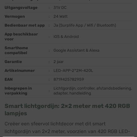
Uitgangsvoltage
:
31V DC
Vermogen
:
24 Watt
Bedienbaar met app
:
Ja (Surplife App / Wifi / Bluetooth)
App beschikbaar
:
iOS & Android
voor
Smarthome
:
Google Assistant & Alexa
compatibel
Garantie
:
2 jaar
Artikelnummer
:
LED-APP-2*2M-420L
EAN
:
8719425782959
Inbegrepen in
Lichtgordijn, controller, afstandsbediening,
:
verpakking
adapter, handleiding
Smart lichtgordijn: 2×2 meter met 420 RGB
lampjes
Creëer een sfeervol lichtdecor met dit smart
lichtgordijn van 2×2 meter, voorzien van 420 RGB LED-