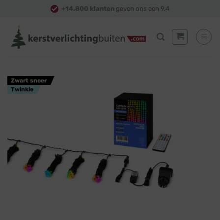
Skip
+14.800 klanten
geven ons een 9,4
to
content
Zwart snoer
Twinkle