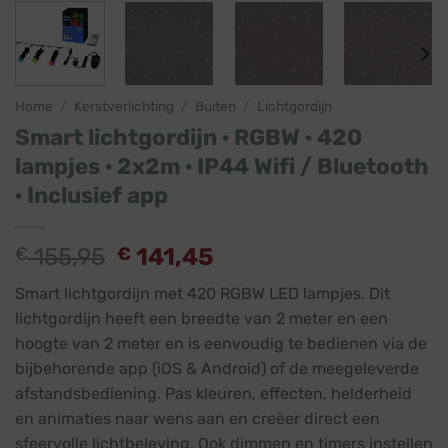
Home
/
Kerstverlichting
/
Buiten
/
Lichtgordijn
Smart lichtgordijn · RGBW · 420
lampjes · 2x2m · IP44 Wifi / Bluetooth
· Inclusief app
Oorspronkelijke
Huidige
€
155,95
€
141,45
prijs
prijs
Smart lichtgordijn met 420 RGBW LED lampjes. Dit
was:
is:
lichtgordijn heeft een breedte van 2 meter en een
€ 155,95.
€ 141,45.
hoogte van 2 meter en is eenvoudig te bedienen via de
bijbehorende app (iOS & Android) of de meegeleverde
afstandsbediening. Pas kleuren, effecten, helderheid
en animaties naar wens aan en creëer direct een
sfeervolle lichtbeleving. Ook dimmen en timers instellen