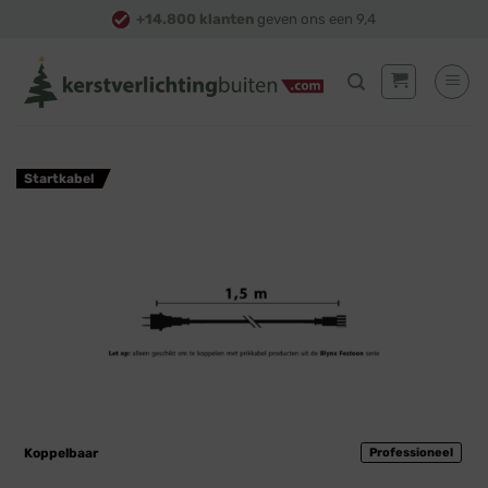
Skip
+14.800 klanten
geven ons een 9,4
to
content
Startkabel
Koppelbaar
Professioneel