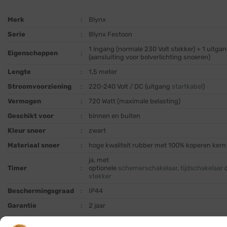
Merk
:
Blynx
Serie
:
Blynx Festoon
1 ingang (normale 230 Volt stekker) + 1 uitga
Eigenschappen
:
(aansluiting voor bolverlichting snoeren)
Lengte
:
1,5 meter
Stroomvoorziening
:
220-240 Volt / DC (uitgang
startkabel
)
Vermogen
:
720 Watt (maximale belasting)
Geschikt voor
:
binnen en buiten
Kleur snoer
:
zwart
Materiaal snoer
:
hoge kwaliteit rubber met 100% koperen kern
ja, met
Timer
:
optionele
schemerschakelaar
,
tijdschakelaar
stekker
Beschermingsgraad
:
IP44
Garantie
:
2 jaar
werkt alleen in combinatie met producten uit