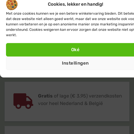
Festoon
serie, werkt
niet
in combinatie met 
Let op
:
Cookies, lekker en handig!
Connect producten of andere merken (i.v.m. 
type koppeling)
Met onze cookies kunnen we je een betere winkelervaring bieden. Dit betek
dat deze website niet alleen goed werkt, maar dat we onze website ook voo
Artikelnummer
:
10730
kunnen verbeteren en je op een anonieme manier onze marketing inspanni
EAN
:
8719425780610
ondersteund. Cookies weigeren kan ervoor zorgen dat onze website niet op
werkt.
Inbegrepen in
:
1 startkabel, 1 handleiding
verpakking
Oké
Instellingen
Gratis
of lage (€ 3,95) verzendkosten
voor heel Nederland & België