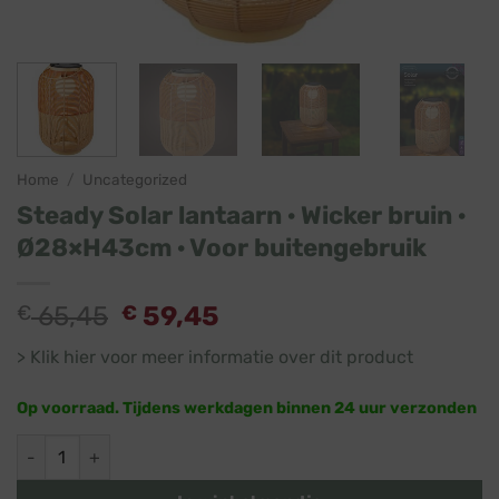
Home
/
Uncategorized
Steady Solar lantaarn · Wicker bruin ·
Ø28×H43cm · Voor buitengebruik
Oorspronkelijke
Huidige
€
65,45
€
59,45
prijs
prijs
> Klik hier voor meer informatie over dit product
was:
is:
€ 65,45.
€ 59,45.
Op voorraad. Tijdens werkdagen binnen 24 uur verzonden
Steady Solar lantaarn · Wicker bruin · Ø28×H43cm · Voor bui