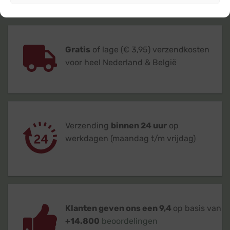
Gratis
of lage (€ 3,95) verzendkosten
voor heel Nederland & België
Verzending
binnen 24 uur
op
werkdagen (maandag t/m vrijdag)
Klanten geven ons een 9,4
op basis van
+14.800
beoordelingen