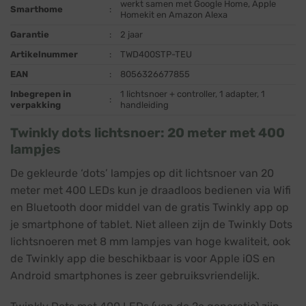
werkt samen met Google Home, Apple
Smarthome
:
Homekit en Amazon Alexa
Garantie
:
2 jaar
Artikelnummer
:
TWD400STP-TEU
EAN
:
8056326677855
Inbegrepen in
1 lichtsnoer + controller, 1 adapter, 1
:
verpakking
handleiding
Twinkly dots lichtsnoer: 20 meter met 400
lampjes
De gekleurde ‘dots’ lampjes op dit lichtsnoer van 20
meter met 400 LEDs kun je draadloos bedienen via Wifi
en Bluetooth door middel van de gratis Twinkly app op
je smartphone of tablet. Niet alleen zijn de Twinkly Dots
lichtsnoeren met 8 mm lampjes van hoge kwaliteit, ook
de Twinkly app die beschikbaar is voor Apple iOS en
Android smartphones is zeer gebruiksvriendelijk.