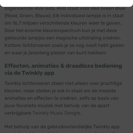
Deze Twinkly lichtsnoeren zijn voorzien van
zogenoemde RGB leds. RGB staat voor Red Green Blue
(Rood, Groen, Blauw). Elk individueel lampje is in staat
om 16,7 miljoen verschillende kleuren weer te geven.
Door het enorme kleurenspectrum kun je met deze
gekleurde lampjes een magische uitstraling creëren.
Kortom: lichtsnoeren zoals je ze nog nooit hebt gezien
en waar je jarenlang plezier van kunt hebben!
Effecten, animaties & draadloze bediening
via de Twinkly app
Twinkly lichtsnoeren staan niet alleen voor prachtige
kleuren, maar stellen je ook in staat om de mooiste
animaties en effecten te creëren, zelfs op basis van
jouw favoriete muziek met behulp van de apart
verkrijgbare
Twinkly Music Dongle
.
Met behulp van de gebruiksvriendelijke Twinkly app