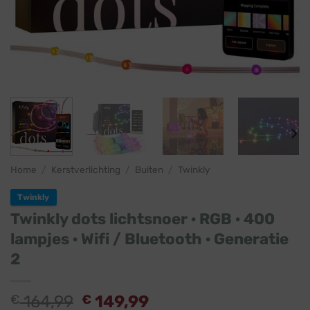
Home
/
Kerstverlichting
/
Buiten
/
Twinkly
Twinkly
Twinkly dots lichtsnoer · RGB · 400
lampjes · Wifi / Bluetooth · Generatie
2
Oorspronkelijke
Huidige
€
164,99
€
149,99