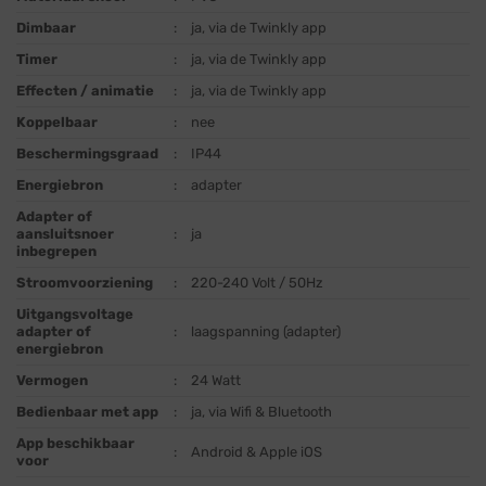
Dimbaar
:
ja, via de Twinkly app
Timer
:
ja, via de Twinkly app
Effecten / animatie
:
ja, via de Twinkly app
Koppelbaar
:
nee
Beschermingsgraad
:
IP44
Energiebron
:
adapter
Adapter of
aansluitsnoer
:
ja
inbegrepen
Stroomvoorziening
:
220-240 Volt / 50Hz
Uitgangsvoltage
adapter of
:
laagspanning (adapter)
energiebron
Vermogen
:
24 Watt
Bedienbaar met app
:
ja, via Wifi & Bluetooth
App beschikbaar
:
Android & Apple iOS
voor