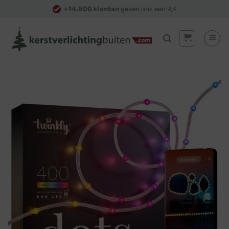
Skip
+14.800 klanten
geven ons een 9,4
to
content