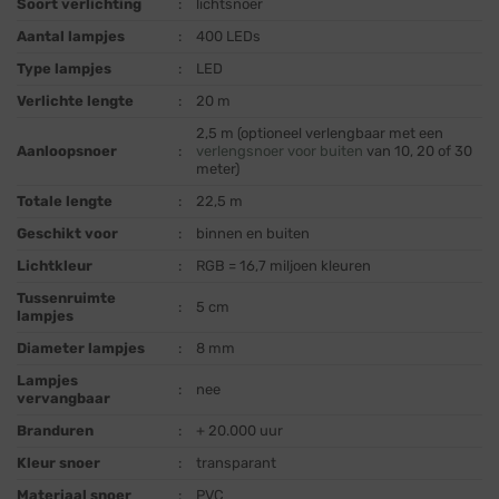
Soort verlichting
:
lichtsnoer
Aantal lampjes
:
400 LEDs
Type lampjes
:
LED
Verlichte lengte
:
20 m
2,5 m (optioneel verlengbaar met een
Aanloopsnoer
:
verlengsnoer voor buiten
van 10, 20 of 30
meter)
Totale lengte
:
22,5 m
Geschikt voor
:
binnen en buiten
Lichtkleur
:
RGB = 16,7 miljoen kleuren
Tussenruimte
:
5 cm
lampjes
Diameter lampjes
:
8 mm
Lampjes
:
nee
vervangbaar
Branduren
:
+ 20.000 uur
Kleur snoer
:
transparant
Materiaal snoer
:
PVC