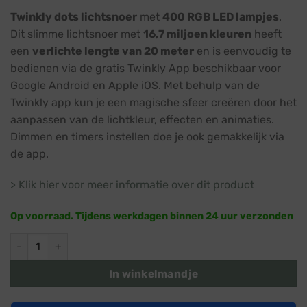
prijs
prijs
Twinkly dots lichtsnoer
met
400 RGB LED lampjes
.
was:
is:
Dit slimme lichtsnoer met
16,7 miljoen kleuren
heeft
€ 164,99.
€ 149,99.
een
verlichte lengte van 20 meter
en is eenvoudig te
bedienen via de gratis Twinkly App beschikbaar voor
Google Android en Apple iOS. Met behulp van de
Twinkly app kun je een magische sfeer creëren door het
aanpassen van de lichtkleur, effecten en animaties.
Dimmen en timers instellen doe je ook gemakkelijk via
de app.
> Klik hier voor meer informatie over dit product
Op voorraad. Tijdens werkdagen binnen 24 uur verzonden
Twinkly dots lichtsnoer · RGB · 400 lampjes · Wifi / Bluetooth
In winkelmandje