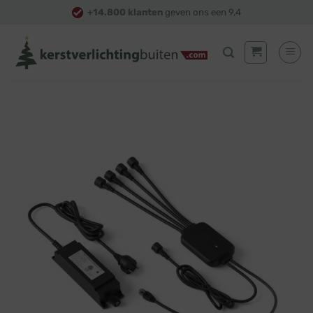
Skip
+14.800 klanten
geven ons een 9,4
to
content