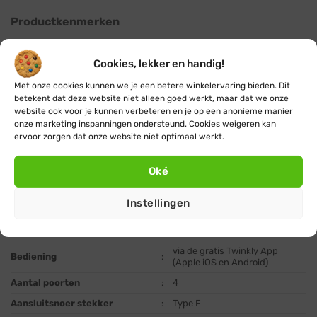
Productkenmerken
Merk
:
Twinkly
Cookies, lekker en handig!
Serie
:
Twinkly Plus
Met onze cookies kunnen we je een betere winkelervaring bieden. Dit
Soort verlichting
:
smart kerstverlichting
betekent dat deze website niet alleen goed werkt, maar dat we onze
website ook voor je kunnen verbeteren en je op een anonieme manier
Afmeting controller
:
12,5 x 3,8 x 2,3 cm
onze marketing inspanningen ondersteund. Cookies weigeren kan
Lengte lampjes poort kabels
:
20 cm
ervoor zorgen dat onze website niet optimaal werkt.
Lengte ethernet kabel
:
1,5 m
Oké
Lengte netsnoer kabel
:
1,5 m
Geschikt voor
:
binnen en buiten
Instellingen
Bluetooth, Wifi (draadloos) en
Verbindingsmogelijkheden
:
Ethernet (LAN kabel)
via de gratis Twinkly App
Bediening
:
(Apple iOS en Android)
Aantal poorten
:
4
Aansluitsnoer stekker
:
Type F