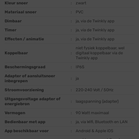
Kleur snoer
:
zwart
Materiaal snoer
:
PVC
Dimbaar
:
ja, via de Twinkly app
Timer
:
ja, via de Twinkly app
Effecten / animatie
:
ja, via de Twinkly app
niet fysiek koppelbaar, wel
Koppelbaar
:
digitaal koppelbaar via de
Twinkly app
Beschermingsgraad
:
IP65
Adapter of aansluitsnoer
:
ja
inbegrepen
Stroomvoorziening
:
220-240 Volt / 50Hz
Uitgangsvoltage adapter of
:
laagspanning (adapter)
energiebron
Vermogen
:
90 Watt maximaal
Bedienbaar met app
:
ja, via Wifi, Bluetooth en LAN
App beschikbaar voor
:
Android & Apple iOS