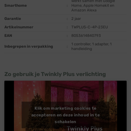
werkt samen met Google
Smarthome
:
Home, Apple Homekit en
Amazon Alexa
Garantie
:
2 jaar
Artikelnummer
:
TWPLUS-C-4P-23EU
EAN
:
8053614840793
1 controller, 1 adapter, 1
Inbegrepen in verpakking
:
handleiding
Zo gebruik je Twinkly Plus verlichting
Klik om marketing cookies te
accepteren en deze inhoud in te
schakelen