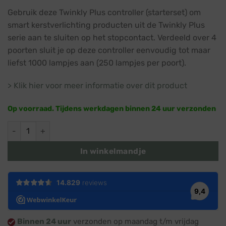
prijs
prijs
Gebruik deze Twinkly Plus controller (starterset) om
was:
is:
smart kerstverlichting producten uit de Twinkly Plus
€ 236,45.
€ 171,96.
serie aan te sluiten op het stopcontact. Verdeeld over 4
poorten sluit je op deze controller eenvoudig tot maar
liefst 1000 lampjes aan (250 lampjes per poort).
> Klik hier voor meer informatie over dit product
Op voorraad. Tijdens werkdagen binnen 24 uur verzonden
Twinkly Plus · Starterset · Controller · 4 poorten · Wifi / Blu
In winkelmandje
Binnen 24 uur
verzonden op maandag t/m vrijdag