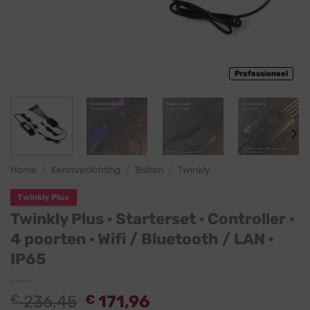
Professioneel
Home
/
Kerstverlichting
/
Buiten
/
Twinkly
Twinkly Plus
Twinkly Plus · Starterset · Controller ·
4 poorten · Wifi / Bluetooth / LAN ·
IP65
Oorspronkelijke
Huidige
€
236,45
€
171,96