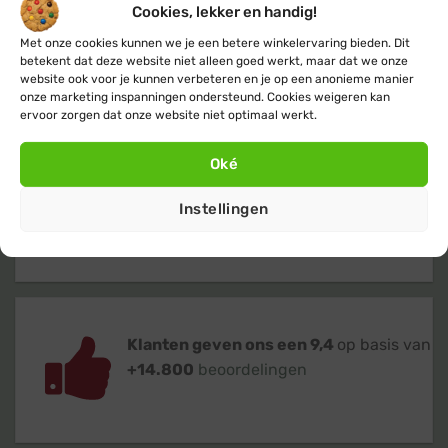
Cookies, lekker en handig!
Gratis
of lage (€ 3,95) verzendkosten
Met onze cookies kunnen we je een betere winkelervaring bieden. Dit
voor heel Nederland & België
betekent dat deze website niet alleen goed werkt, maar dat we onze
website ook voor je kunnen verbeteren en je op een anonieme manier
onze marketing inspanningen ondersteund. Cookies weigeren kan
ervoor zorgen dat onze website niet optimaal werkt.
Oké
Verzending
binnen 24 uur
op
werkdagen (maandag t/m vrijdag)
Instellingen
Klanten geven ons een 9,4
op basis van
+14.800
beoordelingen