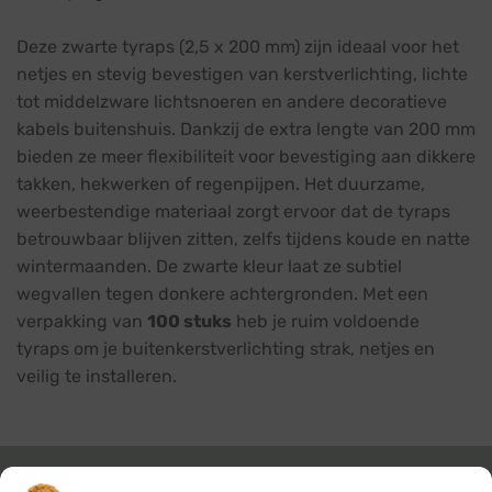
Deze zwarte tyraps (2,5 x 200 mm) zijn ideaal voor het
netjes en stevig bevestigen van kerstverlichting, lichte
tot middelzware lichtsnoeren en andere decoratieve
kabels buitenshuis. Dankzij de extra lengte van 200 mm
bieden ze meer flexibiliteit voor bevestiging aan dikkere
takken, hekwerken of regenpijpen. Het duurzame,
weerbestendige materiaal zorgt ervoor dat de tyraps
betrouwbaar blijven zitten, zelfs tijdens koude en natte
wintermaanden. De zwarte kleur laat ze subtiel
wegvallen tegen donkere achtergronden. Met een
verpakking van
100 stuks
heb je ruim voldoende
tyraps om je buitenkerstverlichting strak, netjes en
veilig te installeren.