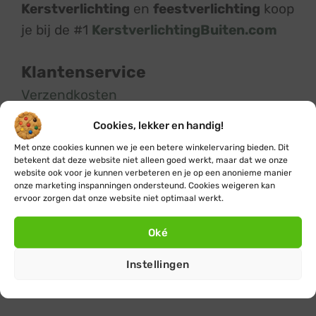
Kerstverlichting
en
feestverlichting
koop
je bij de #1
KerstverlichtingBuiten.com
Klantenservice
Verzendkosten
Levertijd
Cookies, lekker en handig!
Retourneren & ruilen
Met onze cookies kunnen we je een betere winkelervaring bieden. Dit
Garantie
betekent dat deze website niet alleen goed werkt, maar dat we onze
Defect product melden
website ook voor je kunnen verbeteren en je op een anonieme manier
onze marketing inspanningen ondersteund. Cookies weigeren kan
Ophangservice kerstverlichting
ervoor zorgen dat onze website niet optimaal werkt.
Groothandel
Betaalmethodes
Oké
Veelgestelde vragen
Instellingen
Herroeping
Mijn account (inloggen)