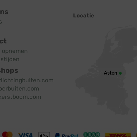
ons
Locatie
s
ct
t opnemen
stijden
shops
rlichtingbuiten.com
oerbuiten.com
kerstboom.com