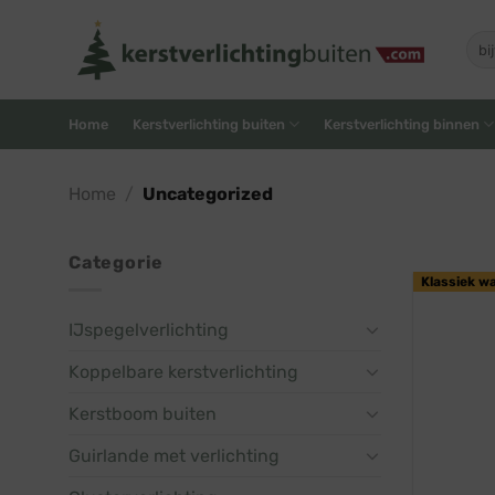
Skip
to
Zoe
naar
content
Home
Kerstverlichting buiten
Kerstverlichting binnen
Home
/
Uncategorized
Categorie
Klassiek w
IJspegelverlichting
Koppelbare kerstverlichting
Kerstboom buiten
Guirlande met verlichting