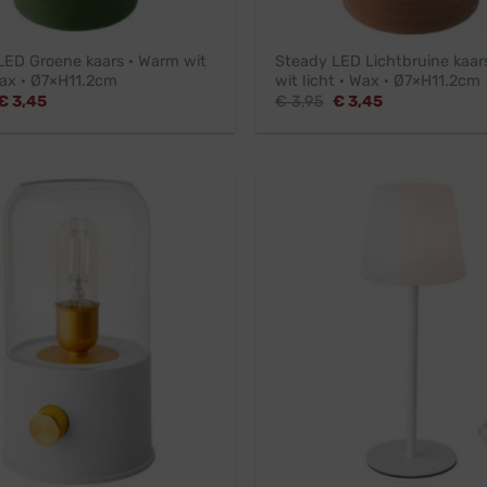
LED Groene kaars · Warm wit
Steady LED Lichtbruine kaar
Wax · Ø7×H11.2cm
wit licht · Wax · Ø7×H11.2cm
Oorspronkelijke
Huidige
Oorspronkelijke
Huidige
€
3,45
€
3,95
€
3,45
prijs
prijs
prijs
prijs
was:
is:
was:
is:
€ 3,95.
€ 3,45.
€ 3,95.
€ 3,45.