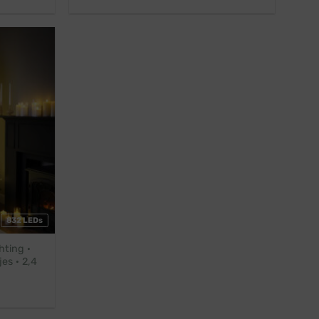
prijs
prijs
was:
is:
€ 30,45.
€ 27,45.
832 LEDs
hting ·
es · 2,4