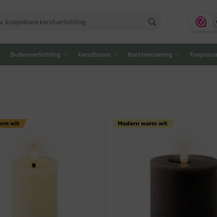
ken
:
Buitenverlichting
Kerstboom
Kerstversiering
Toepassi
arm wit
Modern warm wit