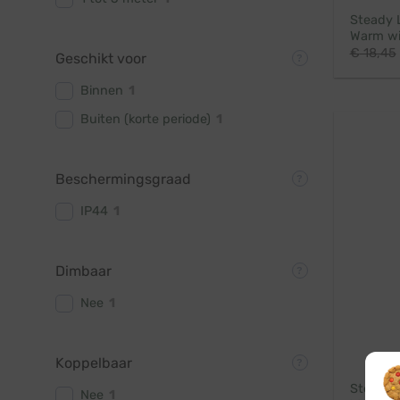
Steady 
Warm wit
€
18,45
Geschikt voor
Binnen
1
Buiten (korte periode)
1
Beschermingsgraad
IP44
1
Dimbaar
Nee
1
Koppelbaar
Steady 
Nee
1