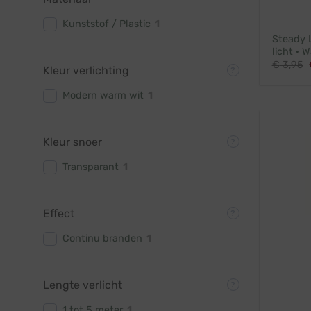
Kunststof / Plastic
1
Steady 
licht · 
€
3,95
Kleur verlichting
Modern warm wit
1
Kleur snoer
Transparant
1
Effect
Continu branden
1
Lengte verlicht
1 tot 5 meter
1