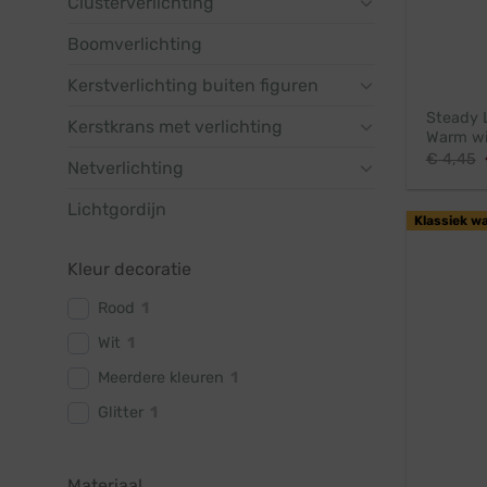
Clusterverlichting
Boomverlichting
Kerstverlichting buiten figuren
Steady 
Kerstkrans met verlichting
Warm wi
€
4,45
Netverlichting
Lichtgordijn
Klassiek w
Kleur decoratie
Rood
1
Wit
1
Meerdere kleuren
1
Glitter
1
Materiaal