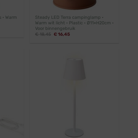
s · Warm
Steady LED Terra campinglamp ·
Warm wit licht · Plastic · Ø11×H20cm ·
Voor binnengebruik
Oorspronkelijke
Huidige
€
18,45
€
16,45
prijs
prijs
was:
is:
€ 18,45.
€ 16,45.