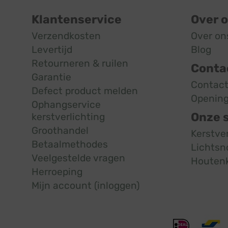
Klantenservice
Over 
Verzendkosten
Over on
Levertijd
Blog
Retourneren & ruilen
Conta
Garantie
Contac
Defect product melden
Opening
Ophangservice
Onze 
kerstverlichting
Groothandel
Kerstve
Betaalmethodes
Lichtsn
Veelgestelde vragen
Houten
Herroeping
Mijn account (inloggen)