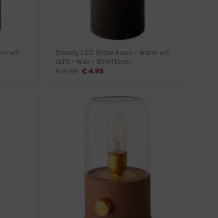
rm wit
Steady LED Grijze kaars · Warm wit
licht · Wax · Ø7×H15cm
Oorspronkelijke
Huidige
€
5,45
€
4,95
prijs
prijs
was:
is:
€ 5,45.
€ 4,95.