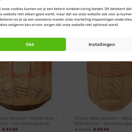
 licht · Plastic · Ø11×H37cm ·
wit licht · Metaal · Ø10×H20c
itengebruik
buitengebruik
 onze cookies kunnen we je een betere winkelervaring bieden. Dit betekent dat
Oorspronkelijke
Huidige
Oorspronkelijke
Huidige
€
15,45
€
15,45
€
13,95
e website niet alleen goed werkt, maar dat we onze website ook voor je kunne
prijs
prijs
prijs
prijs
beteren en je op een anonieme manier onze marketing inspanningen ondersteu
was:
is:
was:
is:
€ 17,45.
€ 15,45.
€ 15,45.
€ 13,95.
kies weigeren kan ervoor zorgen dat onze website niet optimaal werkt.
arm wit
Oké
Instellingen
olar lantaarn · Wicker bruin ·
Steady Solar lantaarn · Wicke
cm · Voor buitengebruik
Ø28×H43cm · Voor buitengeb
Oorspronkelijke
Huidige
Oorspronkelijke
Huidige
€
47,45
€
65,45
€
59,45