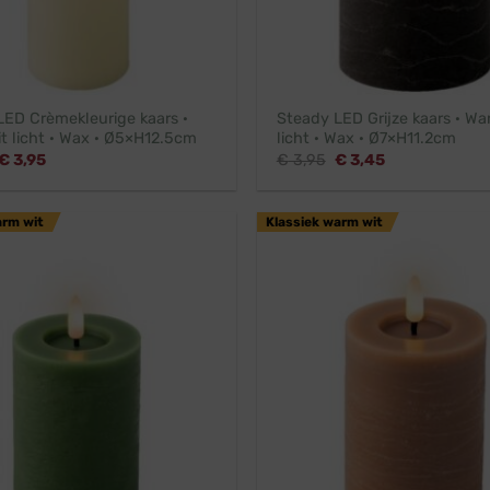
LED Crèmekleurige kaars ·
Steady LED Grijze kaars · Wa
t licht · Wax · Ø5×H12.5cm
licht · Wax · Ø7×H11.2cm
Oorspronkelijke
Huidige
Oorspronkelijke
Huidige
€
3,95
€
3,95
€
3,45
prijs
prijs
prijs
prijs
was:
is:
was:
is:
€ 4,45.
€ 3,95.
€ 3,95.
€ 3,45.
arm wit
Klassiek warm wit