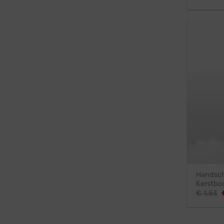
Handsch
Kerstbo
€
1,53
p