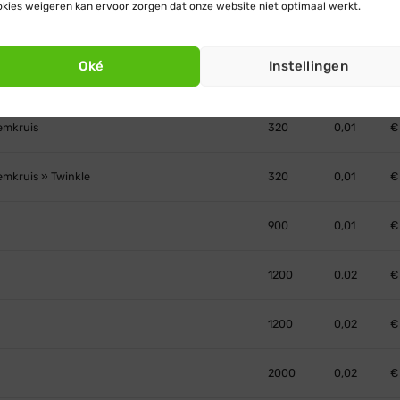
kies weigeren kan ervoor zorgen dat onze website niet optimaal werkt.
demkruis
240
0,01
€
Oké
Instellingen
emkruis » Twinkle
240
0,01
€
demkruis
320
0,01
€
emkruis » Twinkle
320
0,01
€
900
0,01
€
1200
0,02
€
1200
0,02
€
2000
0,02
€