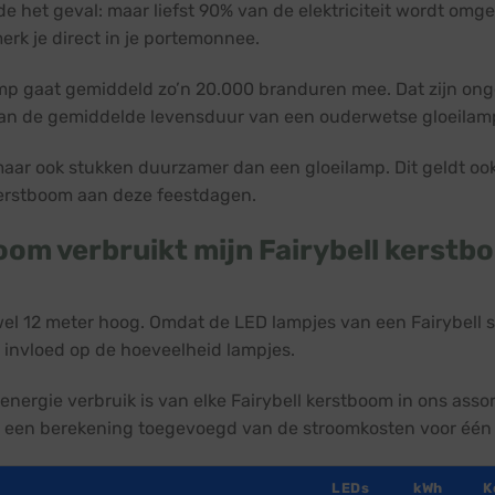
de het geval: maar liefst 90% van de elektriciteit wordt omge
merk je direct in je portemonnee.
 gaat gemiddeld zo’n 20.000 branduren mee. Dat zijn onge
r dan de gemiddelde levensduur van een ouderwetse gloeilam
 maar ook stukken duurzamer dan een gloeilamp. Dit geldt oo
 kerstboom aan deze feestdagen.
oom verbruikt mijn Fairybell kerstb
 wel 12 meter hoog. Omdat de LED lampjes van een Fairybell s
invloed op de hoeveelheid lampjes.
 energie verbruik is van elke Fairybell kerstboom in ons ass
 een berekening toegevoegd van de stroomkosten voor één 
LEDs
kWh
K