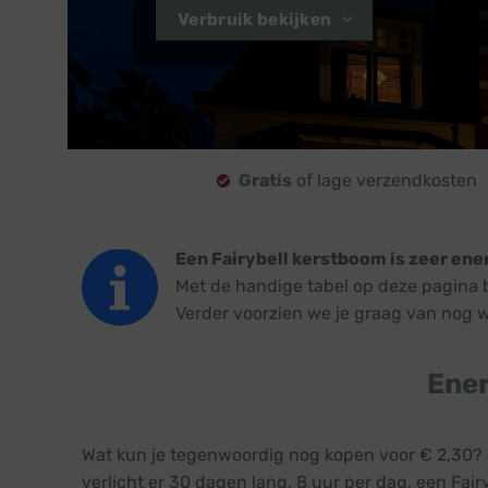
Verbruik bekijken
Gratis
of lage verzendkosten
Een Fairybell kerstboom is zeer ene
Met de handige tabel op deze pagina be
Verder voorzien we je graag van nog w
Ener
Wat kun je tegenwoordig nog kopen voor € 2,30? Je
verlicht er 30 dagen lang, 8 uur per dag, een Fair