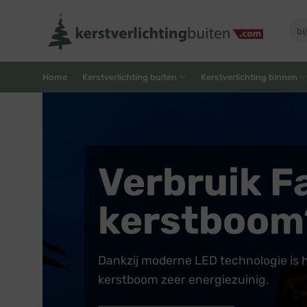
Skip
to
Zoe
naar
content
Home
Kerstverlichting buiten
Kerstverlichting binnen
Verbruik Fa
kerstboom
Dankzij moderne LED technologie is h
kerstboom zeer energiezuinig.