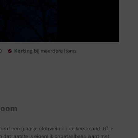
0
Korting
bij meerdere items
tboom
hebt een glaasje glühwein op de kerstmarkt. Of je
 dat laatste is eigenlijk onbetaalbaar. Want met