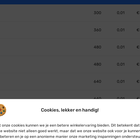
300
0,01
€
360
0,01
€
480
0,01
€
480
0,01
€
640
0,01
€
640
0,01
€
Cookies, lekker en handig!
odemkruis
240
0,01
€
 onze cookies kunnen we je een betere winkelervaring bieden. Dit betekent dat
e website niet alleen goed werkt, maar dat we onze website ook voor je kunne
odemkruis » Twinkle
240
0,01
€
beteren en je op een anonieme manier onze marketing inspanningen ondersteu