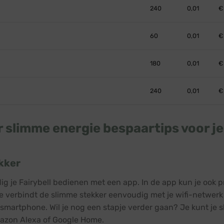
240
0,01
€
60
0,01
€
180
0,01
€
240
0,01
€
 slimme energie bespaartips voor je 
kker
ig je Fairybell bedienen met een app. In de app kun je ook p
Je verbindt de slimme stekker eenvoudig met je wifi-netwerk
 smartphone. Wil je nog een stapje verder gaan? Je kunt je 
mazon Alexa of Google Home.