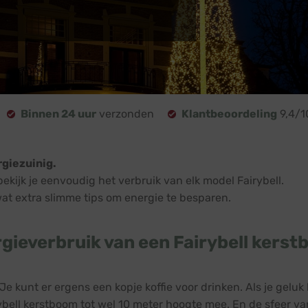
Binnen 24 uur
verzonden
Klantbeoordeling
9,4/1
rgiezuinig.
kijk je eenvoudig het verbruik van elk model Fairybell.
at extra slimme tips om energie te besparen.
gieverbruik van een Fairybell kers
 kunt er ergens een kopje koffie voor drinken. Als je geluk 
ybell kerstboom tot wel 10 meter hoogte mee. En de sfeer van