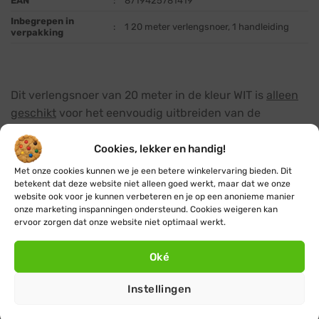
EAN
:
8719425781419
Inbegrepen in
:
1 20 meter verlengsnoer, 1 handleiding
verpakking
Dit verlengsnoer van 20 meter in de kleur WIT is
alleen
geschikt
voor het eenvoudig uitbreiden van de
volgende koppelbare kerstverlichting producten uit
deze webshop:
Cookies, lekker en handig!
Met onze cookies kunnen we je een betere winkelervaring bieden. Dit
koppelbare kerstverlichting
:
deze professionele
betekent dat deze website niet alleen goed werkt, maar dat we onze
website ook voor je kunnen verbeteren en je op een anonieme manier
koppelbare kerstverlichting is zeer geschikt voor het
onze marketing inspanningen ondersteund. Cookies weigeren kan
sfeervol verlichten van grote kale bomen
ervoor zorgen dat onze website niet optimaal werkt.
(loofbomen), naaldbomen (kerstbomen) en andere
grote objecten.
Oké
koppelbare ijspegelverlichting
:
dé populaire
Instellingen
blikvanger waarmee je dakranden, gevels, balkons of
projecten in de openbare ruimte in een magische