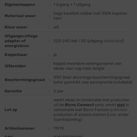
Eigenschappen
:
1 ingang + 1 uitgang
hoge kwaliteit rubber met 100% koperen
Materiaal snoer
:
kern
Kleur snoer
:
wit
Uitgangsvoltage
adapter of
:
220-240 Volt / DC (uitgang
startkabel
)
energiebron
Koppelbaar
:
ja
koppel meerdere verlengsnoeren aan
Uitbreiden
:
elkaar voor nog meer lengte
IP67 (door deze hoge beschermingsgraad
Beschermingsgraad
:
beter geschikt voor permanente installatie)
Garantie
:
2 jaar
werkt alleen in combinatie met producten
uit de
Blynx Connect
serie, werkt
niet
in
Let op
:
combinatie met Blynx Festoon
prikkabel
producten of andere merken (i.v.m. ander
type koppeling)
Artikelnummer
:
11919