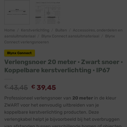
Home
/
Kerstverlichting
/
Buiten
/
Accessoires, onderdelen en
aansluitmateriaal
/
Blynx Connect aansluitmateriaal
/
Blynx
Connect verlengsnoeren
Blynx Connect
Verlengsnoer 20 meter · Zwart snoer ·
Koppelbare kerstverlichting · IP67
€
43,45
€
39,45
Professioneel verlengsnoer van
20 meter
in de kleur
ZWART voor het eenvoudig uitbreiden van je
koppelbare kerstverlichting producten. Deze
verlengkabel helpt je bijvoorbeeld bij het overbruggen
van afstanden tussen verschillende bomen of objecten