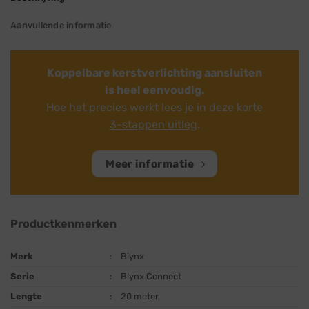
Aanvullende informatie
Koppelbare kerstverlichting aansluiten
is heel eenvoudig.
Hoe het precies werkt lees je in deze korte
3-stappen uitleg
.
Meer informatie
Productkenmerken
Merk
:
Blynx
Serie
:
Blynx Connect
Lengte
:
20 meter