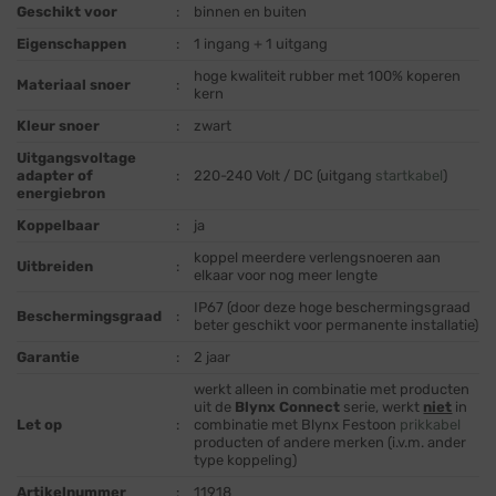
Geschikt voor
:
binnen en buiten
Eigenschappen
:
1 ingang + 1 uitgang
hoge kwaliteit rubber met 100% koperen
Materiaal snoer
:
kern
Kleur snoer
:
zwart
Uitgangsvoltage
adapter of
:
220-240 Volt / DC (uitgang
startkabel
)
energiebron
Koppelbaar
:
ja
koppel meerdere verlengsnoeren aan
Uitbreiden
:
elkaar voor nog meer lengte
IP67 (door deze hoge beschermingsgraad
Beschermingsgraad
:
beter geschikt voor permanente installatie)
Garantie
:
2 jaar
werkt alleen in combinatie met producten
uit de
Blynx Connect
serie, werkt
niet
in
Let op
:
combinatie met Blynx Festoon
prikkabel
producten of andere merken (i.v.m. ander
type koppeling)
Artikelnummer
:
11918