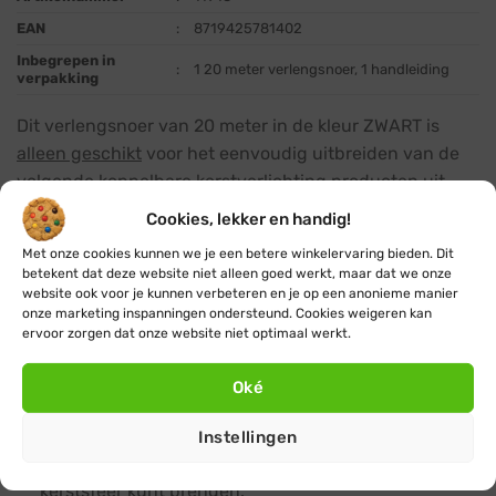
EAN
:
8719425781402
Inbegrepen in
:
1 20 meter verlengsnoer, 1 handleiding
verpakking
Dit verlengsnoer van 20 meter in de kleur ZWART is
alleen geschikt
voor het eenvoudig uitbreiden van de
volgende koppelbare kerstverlichting producten uit
deze webshop:
Cookies, lekker en handig!
Met onze cookies kunnen we je een betere winkelervaring bieden. Dit
koppelbare kerstverlichting
:
deze professionele
betekent dat deze website niet alleen goed werkt, maar dat we onze
koppelbare kerstverlichting is zeer geschikt voor het
website ook voor je kunnen verbeteren en je op een anonieme manier
sfeervol verlichten van grote kale bomen
onze marketing inspanningen ondersteund. Cookies weigeren kan
ervoor zorgen dat onze website niet optimaal werkt.
(loofbomen), naaldbomen (kerstbomen) en andere
grote objecten.
Oké
koppelbare ijspegelverlichting
:
dé populaire
blikvanger waarmee je dakranden, gevels, balkons of
Instellingen
projecten in de openbare ruimte in een magische
kerstsfeer kunt brengen.