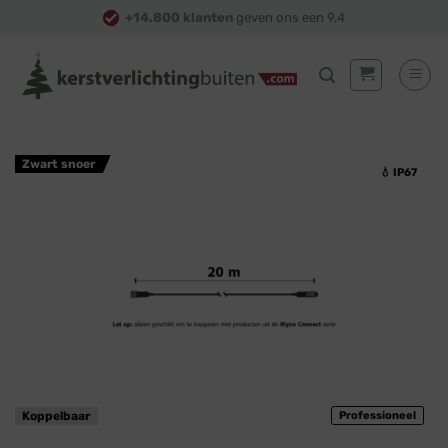
Skip
+14.800 klanten
geven ons een 9,4
to
content
Zwart snoer
💧 IP67
Koppelbaar
Professioneel