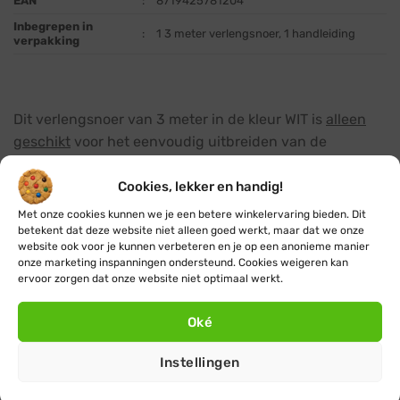
EAN
:
8719425781204
Inbegrepen in
:
1 3 meter verlengsnoer, 1 handleiding
verpakking
Dit verlengsnoer van 3 meter in de kleur WIT is
alleen
geschikt
voor het eenvoudig uitbreiden van de
volgende koppelbare kerstverlichting producten uit
deze webshop:
Cookies, lekker en handig!
Met onze cookies kunnen we je een betere winkelervaring bieden. Dit
koppelbare kerstverlichting
:
deze professionele
betekent dat deze website niet alleen goed werkt, maar dat we onze
website ook voor je kunnen verbeteren en je op een anonieme manier
koppelbare kerstverlichting is zeer geschikt voor het
onze marketing inspanningen ondersteund. Cookies weigeren kan
sfeervol verlichten van grote kale bomen
ervoor zorgen dat onze website niet optimaal werkt.
(loofbomen), naaldbomen (kerstbomen) en andere
grote objecten.
Oké
koppelbare ijspegelverlichting
:
dé populaire
Instellingen
blikvanger waarmee je dakranden, gevels, balkons of
projecten in de openbare ruimte in een magische