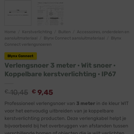
Home
/
Kerstverlichting
/
Buiten
/
Accessoires, onderdelen en
aansluitmateriaal
/
Blynx Connect aansluitmateriaal
/
Blynx
Connect verlengsnoeren
Blynx Connect
Verlengsnoer 3 meter · Wit snoer ·
Koppelbare kerstverlichting · IP67
€
10,45
€
9,45
Professioneel verlengsnoer van
3 meter
in de kleur WIT
voor het eenvoudig uitbreiden van je koppelbare
kerstverlichting producten. Deze verlengkabel helpt je
bijvoorbeeld bij het overbruggen van afstanden tussen
verschillende bomen of objecten die je wilt verlichten.