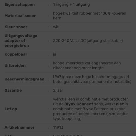
Eigenschappen
:
1 ingang + 1 uitgang
hoge kwaliteit rubber met 100% koperen
Materiaal snoer
:
kern
Kleur snoer
:
wit
Uitgangsvoltage
adapter of
:
220-240 Volt / DC (uitgang
startkabel
)
energiebron
Koppelbaar
:
ja
koppel meerdere verlengsnoeren aan
Uitbreiden
:
elkaar voor nog meer lengte
IP67 (door deze hoge beschermingsgraad
Beschermingsgraad
:
beter geschikt voor permanente installatie)
Garantie
:
2 jaar
werkt alleen in combinatie met producten
uit de
Blynx Connect
serie, werkt
niet
in
Let op
:
combinatie met Blynx Festoon
prikkabel
producten of andere merken (i.v.m. ander
type koppeling)
Artikelnummer
:
11913