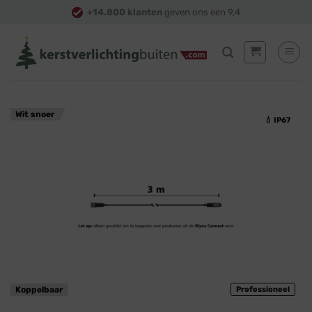
Skip
+14.800 klanten
geven ons een 9,4
to
content
Wit snoer
💧 IP67
Koppelbaar
Professioneel