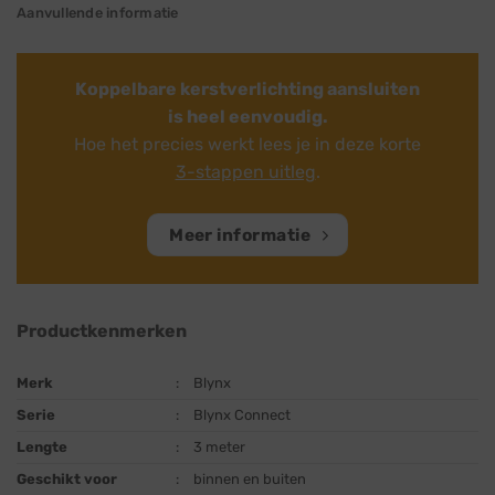
Aanvullende informatie
Koppelbare kerstverlichting aansluiten
is heel eenvoudig.
Hoe het precies werkt lees je in deze korte
3-stappen uitleg
.
Meer informatie
Productkenmerken
Merk
:
Blynx
Serie
:
Blynx Connect
Lengte
:
3 meter
Geschikt voor
:
binnen en buiten