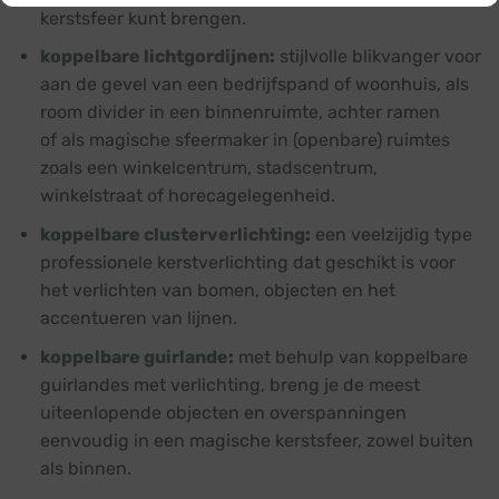
kerstsfeer kunt brengen.
koppelbare lichtgordijnen
:
stijlvolle blikvanger voor
aan de gevel van een bedrijfspand of woonhuis, als
room divider in een binnenruimte, achter ramen
of als magische sfeermaker in (openbare) ruimtes
zoals een winkelcentrum, stadscentrum,
winkelstraat of horecagelegenheid.
koppelbare clusterverlichting
:
een veelzijdig type
professionele kerstverlichting dat geschikt is voor
het verlichten van bomen, objecten en het
accentueren van lijnen.
koppelbare guirlande
:
met behulp van koppelbare
guirlandes met verlichting, breng je de meest
uiteenlopende objecten en overspanningen
eenvoudig in een magische kerstsfeer, zowel buiten
als binnen.