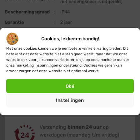
het verlengsnoer is uitgerold)
Beschermingsgraad
:
IP44
Garantie
:
2 jaar
Cookies, lekker en handig!
Met onze cookies kunnen we je een betere winkelervaring bieden. Dit
betekent dat deze website niet alleen goed werkt, maar dat we onze
website ook voor je kunnen verbeteren en je op een anonieme manier
onze marketing inspanningen ondersteund. Cookies weigeren kan
ervoor zorgen dat onze website niet optimaal werkt.
Gratis
of lage (€ 3,95) verzendkosten
Oké
voor heel Nederland & België
Instellingen
Verzending
binnen 24 uur
op
werkdagen (maandag t/m vrijdag)