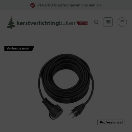
Skip
+14.800 klanten
geven ons een 9,4
to
content
Verlengsnoer
Professioneel