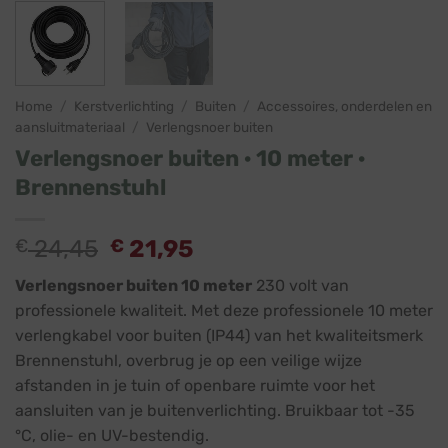
Home
/
Kerstverlichting
/
Buiten
/
Accessoires, onderdelen en
aansluitmateriaal
/
Verlengsnoer buiten
Verlengsnoer buiten · 10 meter ·
Brennenstuhl
Oorspronkelijke
Huidige
€
24,45
€
21,95
prijs
prijs
Verlengsnoer buiten 10 meter
230 volt van
was:
is:
professionele kwaliteit. Met deze professionele 10 meter
€ 24,45.
€ 21,95.
verlengkabel voor buiten (IP44) van het kwaliteitsmerk
Brennenstuhl, overbrug je op een veilige wijze
afstanden in je tuin of openbare ruimte voor het
aansluiten van je buitenverlichting. Bruikbaar tot -35
°C, olie- en UV-bestendig.