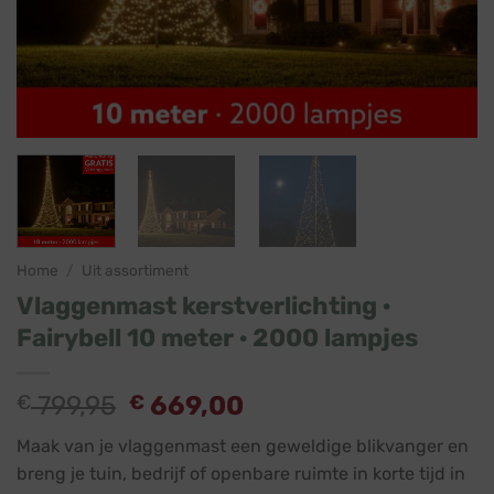
Home
/
Uit assortiment
Vlaggenmast kerstverlichting ·
Fairybell 10 meter · 2000 lampjes
Oorspronkelijke
Huidige
€
799,95
€
669,00
prijs
prijs
Maak van je vlaggenmast een geweldige blikvanger en
was:
is:
breng je tuin, bedrijf of openbare ruimte in korte tijd in
€ 799,95.
€ 669,00.