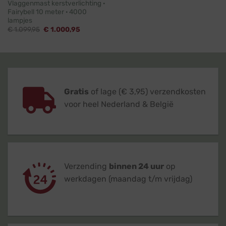
Vlaggenmast kerstverlichting ·
Fairybell 10 meter · 4000
lampjes
Oorspronkelijke
Huidige
€
1.099,95
€
1.000,95
prijs
prijs
was:
is:
€ 1.099,95.
€ 1.000,95.
Gratis
of lage (€ 3,95) verzendkosten
voor heel Nederland & België
Verzending
binnen 24 uur
op
werkdagen (maandag t/m vrijdag)