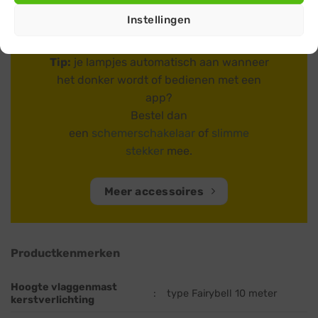
Instellingen
Tip:
je lampjes automatisch aan wanneer
het donker wordt of bedienen met een
app?
Bestel dan
een
schemerschakelaar
of
slimme
stekker
mee.
Meer accessoires
Productkenmerken
Hoogte vlaggenmast
:
type Fairybell 10 meter
kerstverlichting