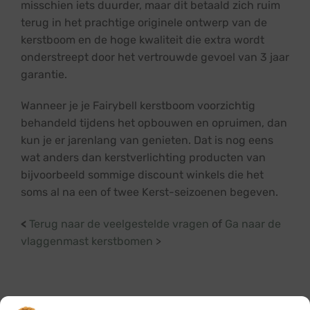
misschien iets duurder, maar dit betaald zich ruim
terug in het prachtige originele ontwerp van de
kerstboom en de hoge kwaliteit die extra wordt
onderstreept door het vertrouwde gevoel van 3 jaar
garantie.
Wanneer je je Fairybell kerstboom voorzichtig
behandeld tijdens het opbouwen en opruimen, dan
kun je er jarenlang van genieten. Dat is nog eens
wat anders dan kerstverlichting producten van
bijvoorbeeld sommige discount winkels die het
soms al na een of twee Kerst-seizoenen begeven.
<
Terug naar de veelgestelde vragen
of
Ga naar de
vlaggenmast kerstbomen
>