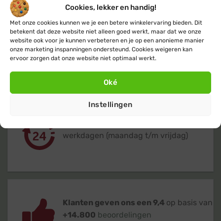
Cookies, lekker en handig!
Met onze cookies kunnen we je een betere winkelervaring bieden. Dit
betekent dat deze website niet alleen goed werkt, maar dat we onze
website ook voor je kunnen verbeteren en je op een anonieme manier
Gratis
of lage (€ 3,95) verzendkosten
onze marketing inspanningen ondersteund. Cookies weigeren kan
ervoor zorgen dat onze website niet optimaal werkt.
voor heel Nederland & België
Oké
Instellingen
Verzending
binnen 24 uur
op
werkdagen (maandag t/m vrijdag)
Klanten geven ons een 9,4
op basis van
+14.800
beoordelingen