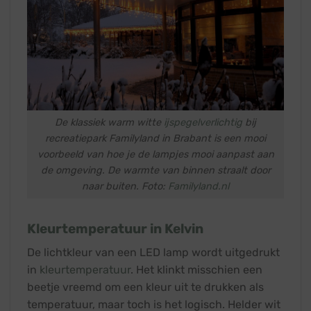
De klassiek warm witte
ijspegelverlichtig
bij
recreatiepark Familyland in Brabant is een mooi
voorbeeld van hoe je de lampjes mooi aanpast aan
de omgeving. De warmte van binnen straalt door
naar buiten. Foto:
Familyland.nl
Kleurtemperatuur in Kelvin
De lichtkleur van een LED lamp wordt uitgedrukt
in
kleurtemperatuur
. Het klinkt misschien een
beetje vreemd om een kleur uit te drukken als
temperatuur, maar toch is het logisch. Helder wit