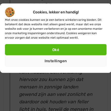
nodig hebt (bijvoorbeeld
kantoorwerkzaamheden of
Cookies, lekker en handig!
ontspannen zitten in de
Met onze cookies kunnen we je een betere winkelervaring bieden. Dit
betekent dat deze website niet alleen goed werkt, maar dat we onze
woonkamer), maar ook waar je
website ook voor je kunnen verbeteren en je op een anonieme manier
onze marketing inspanningen ondersteund. Cookies weigeren kan
cultureel mee opgevoed bent. Zo
ervoor zorgen dat onze website niet optimaal werkt.
vinden mensen uit Zuid-
Europese landen en Afrika koel
Oké
licht prettiger, terwijl mensen uit
Instellingen
Noord-Europa meer van warm
licht houden. Een verklaring
hiervoor zou kunnen zijn dat
mensen in zonnige landen
gewend zijn aan veel zonlicht en
daardoor ook houden van feller
licht in huis, terwijl de mensen in