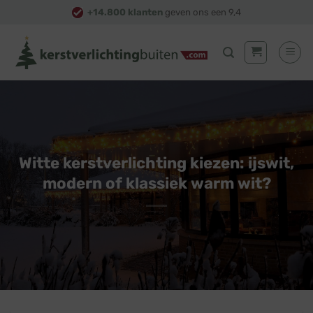
Skip
+14.800 klanten
geven ons een 9,4
to
content
Witte kerstverlichting kiezen: ijswit,
modern of klassiek warm wit?